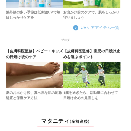
お出かけ前のケアで、肌をしっかり
紫外線の多い季節は低刺激UVで毎
守りましょう
日しっかりケアを
UVケアアイテム一覧
ブログ
【皮膚科医監修】ベビー・キッズ
【皮膚科医監修】園児の日焼け止
の日焼け後のケア
めを選ぶポイント
夏のお出かけ後、真っ赤な肌の応急
1歳を過ぎたら、活動量に合わせて
処置と保湿ケア方法
日焼け止めの見直しを
マタニティ
(産前産後)