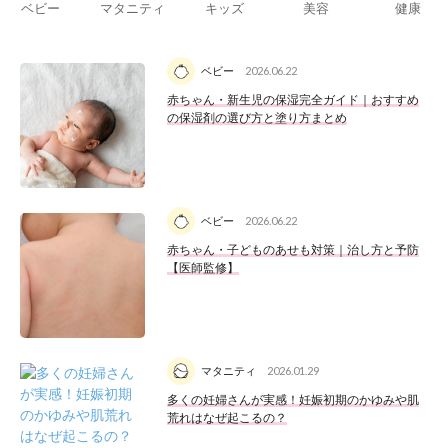
ベビー
マタニティ
キッズ
美容
健康
ベビー
2026.06.22
赤ちゃん・新生児の保湿完全ガイド｜おすすめ
の保湿剤の選び方と塗り方まとめ
ベビー
2026.06.22
赤ちゃん・子どものあせも対策｜治し方と予防
【医師監修】
マタニティ
2026.01.29
多くの妊婦さんが実感！妊娠初期のかゆみや肌
荒れはなぜ起こるの？