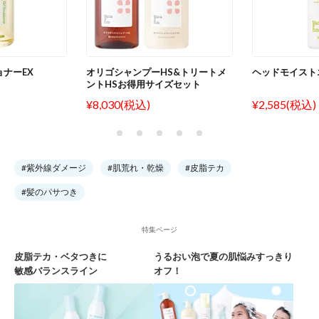
ナーEX
オリゴシャンプーHS&トリートメ
ヘッドモイスト
ントHSお得用サイズセット
¥8,030(税込)
¥2,585(税込)
#紫外線ダメージ
#肌荒れ・乾燥
#皮脂テカ
#髪のパサつき
特集ページ
皮脂テカ・ベタつきに
うるおい泡で夏の肌悩みすっきり
敏感バランスライン
オフ！