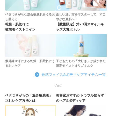
ベタつきがちな混合敏感肌をうるお
正しい洗い方をマスターして、すこ
し整える
やかな夏肌へ！
乾燥・肌荒れに
【数量限定】第20回スマイルキ
敏感モイストライン
ッズ大賞ボトル
紫外線や汗による乾燥・肌荒れにう
子どもたちの「大好き」が描かれた
るおいケア
限定モイストオリゴミルク
敏感フェイス&ボディケアアイテム一覧
ブログ
ベタつきがちの「混合敏感肌」
美容家おすすめ トラブル知らず
正しいケア方法とは
のヘア&ボディケア