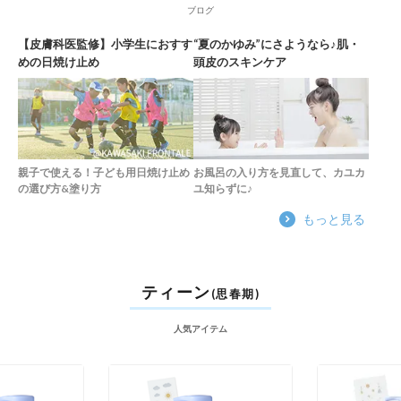
ブログ
【皮膚科医監修】小学生におすす
“夏のかゆみ”にさようなら♪肌・
めの日焼け止め
頭皮のスキンケア
親子で使える！子ども用日焼け止め
お風呂の入り方を見直して、カユカ
の選び方&塗り方
ユ知らずに♪
もっと見る
ティーン
(思春期)
人気アイテム