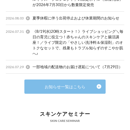
が2026年7月30日から数量限定発売
夏季休暇に伴う出荷停止および休業期間のお知らせ
2026.08.03
《8/19(水)20時スタート！》ライブショッピング＼毎
2026.07.31
日の育児に役立つ！赤ちゃんのスキンケアと腸活講
座！／ライブ限定の「やさしい洗浄料＆保湿剤」のオ
トクなセットで、残暑もトラブル知らずのすこやか肌
へ♪
一部地域の配送物のお届け遅延について（7月29日）
2026.07.29
お知らせ一覧はこちら
スキンケアセミナー
SKIN CARE SEMINAR