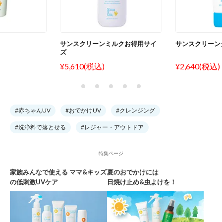
サンスクリーンミルクお得用サイ
サンスクリーン
ズ
¥5,610(税込)
¥2,640(税込)
#赤ちゃんUV
#おでかけUV
#クレンジング
#洗浄料で落とせる
#レジャー・アウトドア
特集ページ
家族みんなで使える ママ&キッズ
夏のおでかけには
の低刺激UVケア
日焼け止め&虫よけを！