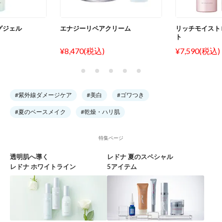
グジェル
エナジーリペアクリーム
リッチモイスト
ト
¥8,470(税込)
¥7,590(税込)
#紫外線ダメージケア
#美白
#ゴワつき
#夏のベースメイク
#乾燥・ハリ肌
特集ページ
透明肌へ導く
レドナ 夏のスペシャル
レドナ ホワイトライン
5アイテム