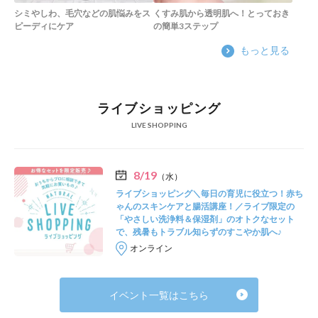
シミやしわ、毛穴などの肌悩みをス
くすみ肌から透明肌へ！とっておき
ピーディにケア
の簡単3ステップ
もっと見る
ライブショッピング
LIVE SHOPPING
8/19
（水）
ライブショッピング＼毎日の育児に役立つ！赤ち
ゃんのスキンケアと腸活講座！／ライブ限定の
「やさしい洗浄料＆保湿剤」のオトクなセット
で、残暑もトラブル知らずのすこやか肌へ♪
オンライン
イベント一覧はこちら