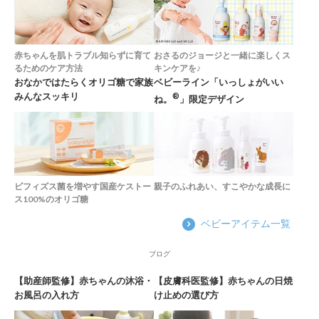
赤ちゃんを肌トラブル知らずに育て
おさるのジョージと一緒に楽しくス
るためのケア方法
キンケアを♪
おなかではたらくオリゴ糖で家族
ベビーライン「いっしょがいい
みんなスッキリ
®
ね。
」限定デザイン
ビフィズス菌を増やす国産ケストー
親子のふれあい、すこやかな成長に
ス100%のオリゴ糖
ベビーアイテム一覧
ブログ
【助産師監修】赤ちゃんの沐浴・
【皮膚科医監修】赤ちゃんの日焼
お風呂の入れ方
け止めの選び方