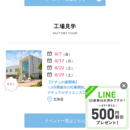
工場見学
FACTORY TOUR
8/7
（金）
8/17
（月）
8/22
（土）
8/29
（土）
【ナチュの森開催】
＼8月開催分の応募開始／
ナチュラルサイエンス工場見学ツアー
北海道
イベント一覧はこちら