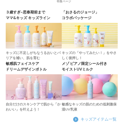
特集ページ
３歳すぎ~思春期前まで
「おさるのジョージ」
ママ&キッズ キッズライン
コラボパッケージ
キッズに不足しがちなうるおいとバ
キッズの「やってみたい！」をやさ
リアを補い、肌を育む
しく後押し！
敏感肌フェイスケア
メゾ ピアノ限定シール付き
ドリームデザインボトル
モイストUVミルク
自分だけのスキンケアで肌から「か
敏感なキッズの肌のための低刺激保
わいい」を叶えよう！
湿UV乳液
キッズアイテム一覧