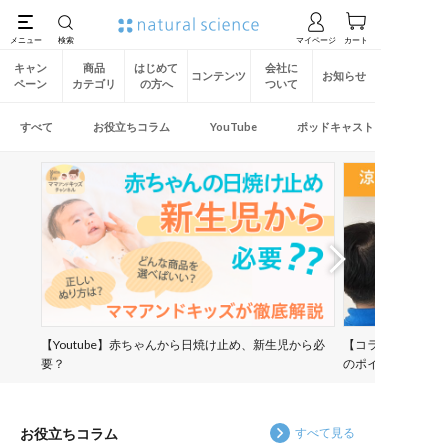
キャン
商品
はじめて
会社に
コンテンツ
お知らせ
ペーン
カテゴリ
の方へ
ついて
すべて
お役立ちコラム
YouTube
ポッドキャスト
Previous
Next
【Youtube】赤ちゃんから日焼け止め、新生児から必
【コラム】6月の
要？
のポイント
お役立ちコラム
すべて見る