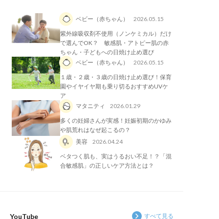
ベビー（赤ちゃん）
2026.05.15
紫外線吸収剤不使用（ノンケミカル）だけ
で選んでOK？ 敏感肌・アトピー肌の赤
ちゃん・子どもへの日焼け止め選び
ベビー（赤ちゃん）
2026.05.15
１歳・２歳・３歳の日焼け止め選び！保育
園やイヤイヤ期も乗り切るおすすめUVケ
ア
マタニティ
2026.01.29
多くの妊婦さんが実感！妊娠初期のかゆみ
や肌荒れはなぜ起こるの？
美容
2026.04.24
ベタつく肌も、実はうるおい不足！？「混
合敏感肌」の正しいケア方法とは？
YouTube
すべて見る