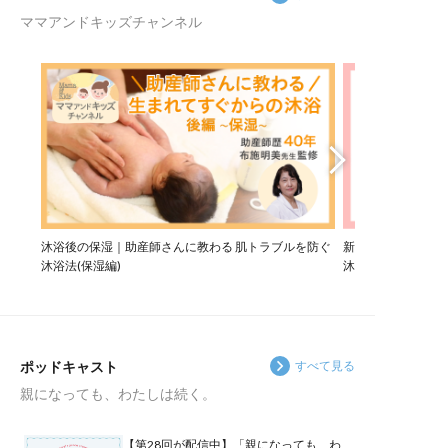
ママアンドキッズチャンネル
Previous
Next
沐浴後の保湿｜助産師さんに教わる 肌トラブルを防ぐ
新生児の沐浴｜助産
沐浴法(保湿編)
沐浴法(洗う編)
ポッドキャスト
すべて見る
親になっても、わたしは続く。
【第28回が配信中】「親になっても、わ