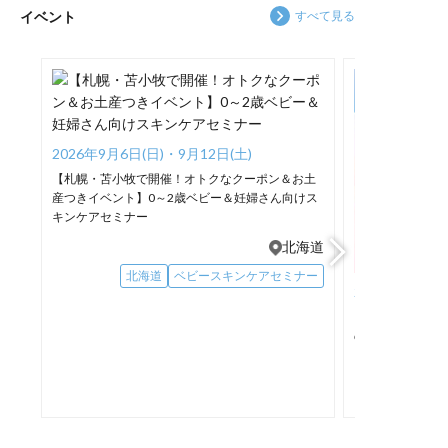
子どもと一緒にできるスキンケ
い、食事療法にも取り組みまし
としつつ、洗
イベント
すべて見る
ア方法をお届けするトーク番組
たが、なかなか良くならない息
を逃さない！ ④ヌルつかず泡ぎ
「親になっても、わたしは続
子の肌。 「どうしたら、この子
れバツグン！ ⑤押すだけで泡で
く。」📻 今回は、「わたしが続
の肌を守れるのだろう」 途方に
出てくる！ 今回はベビー全身シ
けられなかったこと、ずっと続
暮れるなかで出会ったのが、国
ャンプーを実
けられたこと」をテーマにお話
立こども病院（現在の国立成育
さまからのク
しをしています。 続けられなか
医療研究センター）の皮膚科
ます✨ ∵∴∵∴∵ ナチュラルサ
ったとき、どうしたら自分を責
医、山本一哉先生でした。 山本
イエンス／マ
めずにいられるのか？ 続けよ
先生に教わったのは、「肌のト
感肌のための
2026年9月6日(日)・9月12日(土)
う！と思わなくても、気づいた
ラブルには、肌をきちんとケア
ーです。 アトピー肌の子どもを
【札幌・苫小牧で開催！オトクなクーポン＆お土
ら続いていることって？ 小松に
することが大切」ということ。
もち、自身も
産つきイベント】0～2歳ベビー＆妊婦さん向けス
とって続いているのは、ナチュ
しかし、当時は赤ちゃんへのス
悩むママの声
キンケアセミナー
ラルサイエンス。 今年、ナチュ
キンケアが当たり前ではない時
た。 ご家族みなさんが毎日を笑
ラルサイエンスは30周年を迎え
代でした。 必要なものがないの
顔で送れるよ
北海道
Previous
Next
ました。 そんなナチュラルサイ
なら、自分でつくろう。 その想
キンケア情報
エンスについてもお話ししして
いから生まれたのが、現在も販
す！ プロフィールはこちら→
北海道
ベビースキンケアセミナー
います！ そのほか、こんなお話
売を続けている「ママ＆キッズ
@naturalscien
2026年8月21日
しをしています ・続けられなか
オリゴ薬用コスミソープ」で
∵∴∵∴∵ #ナチュラルサイエン
【中学生・高校
ったことと、気持ちの立て直し
す。 それから30年。 製品や仲
ス #ママアン
のお肌チェック
方 ・努力なしで、気づけばずっ
間が増えても、私たちの原点は
備 #新生児 
と続いていること ・心地よく続
変わりません。 「すこやかな肌
プー
けるための習慣化の工夫って？
のお手伝いをしたい」 その想い
・祝・ナチュラルサイエンス30
を形にするために、研究・開発
周年！ ・まだまだ暑い日々。眠
から製造、販売、お客さまから
りの質を高めるには？ ポッドキ
のお問い合わせまで、一つひと