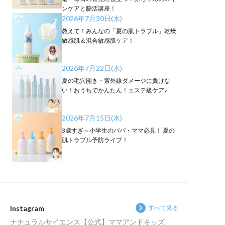
ンケアと腸活講座！
2026年7月30日(木)
教えて！みんなの「夏の肌トラブル」乾燥
敏感肌＆混合敏感肌ケア！
2026年7月22日(水)
夏の毛穴開き・紫外線ダメージに負けな
い！おうちでかんたん！エステ級ケア♪
2026年7月15日(水)
3歳すぎ～小学生のパパ・ママ必見！ 夏の
肌トラブル予防ライブ！
Instagram
すべて見る
ナチュラルサイエンス【公式】ママアンドキッズ