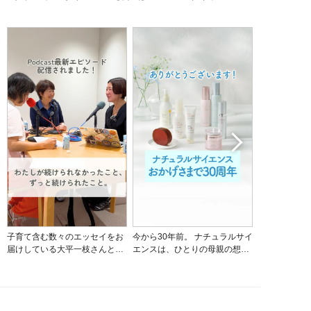
子育て含む数々のエッセイをお
今から30年前。 ナチュラルサイ
生後0日から
届けしている大平一枝さんと人
エンスは、ひとりの母親の想い
ズのベビー全
気ポッドキャスト番組「働く女
から始まりました。 当時、化粧
【POINT】
と〇〇と。」の小沢あやさんを
品研究員だった小松は、次男の
泡が口に入る
お招きし、代表小松と３人で子
重いアトピー性皮膚炎に悩んで
りました！ ②うるおいを守りな
育てにまつわるエピソードや、
いました。 いくつもの病院に通
がら洗う！ ③汚れはきちんと落