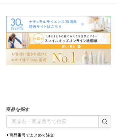
ャストは、SpotifyやApple
つ責任を持って向き合い続けて
Podcasts、Amazon Musicな
います。 生後0日目の赤ちゃん
ど、各種音声プラットフォーム
から、敏感肌の大人の方まで。
でおたのしみいただけます。
これまで出会ってくださった、
∵∴∵∴∵∴ ✑ナチュラルサイエ
すべての皆さまに心より感謝申
ンス は、 敏感肌のためのスキ
し上げます。 今までも、そして
ンケアメーカーです。 アトピー
これからも。 一人ひとりの肌
肌の子どもをもち、自身もデリ
と、その先にある毎日の笑顔の
ケートな 肌に悩むママの声から
ために。 ナチュラルサイエンス
誕生しました。 ご家族みなさん
は、肌にやさしく、本当に必要
が毎日を笑顔で送れるよう、
とされる製品を、誠実につくり
“スキンケアや暮らしにまつわる
続けてまいります。 ∵∴∵∴∵
豆知識/お役立ちネタ”など、 タ
ナチュラルサイエンス／ママ＆
メになる情報を発信していきま
キッズは、敏感肌のためのスキ
す! プロフィールはこちら→
ンケアメーカーです。 アトピー
@naturalscience.official
肌の子どもをもち、自身もデリ
∵∴∵∴∵ #ナチュラルサイエン
ケートな肌に悩むママの声から
ス #ママアンドキッズ #ポッド
誕生しました。 ご家族みなさん
キャスト #親になってもわたし
が毎日を笑顔で送れるよう、タ
は続く
メになるスキンケア情報を発信
商品を探す
しています！ プロフィールはこ
ちら→ @naturalscience.official
∵∴∵∴∵ #ナチュラルサイエン
ス #ママアンドキッズ #ベビー
商品番号でまとめて注文
スキンケア #30周年 #創業記念