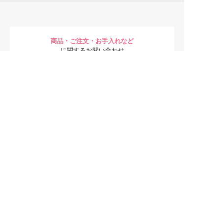
商品・ご注文・お手入れなど
に関するお問い合わせ
0120-122-783
無料通話
受付時間 9:00 - 21:00 （年末年始を除く）
お肌の悩み・化粧品の成分など
に関するお問い合わせ
03-5875-1560
受付時間 10:00 - 17:00
（土/日/祝日・夏季休暇・年末年始を除く）
お問い合わせ