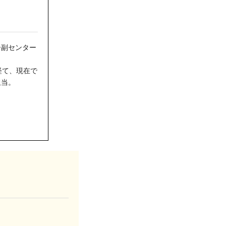
ー副センター
経て、現在で
担当。