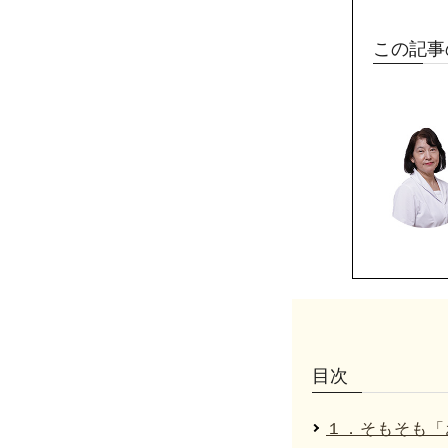
この記事
目次
１．そもそも「