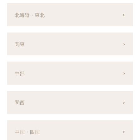
homeファクトリー東京店
北海道・東北
03-5665-2011
＞詳しくはこちら
home代官山店
関東
03-6427-0665
＞詳しくはこちら
中部
home札幌店
011-632-5115
＞詳しくはこちら
関西
homeナチュの森店
011-632-5115
中国・四国
＞詳しくはこちら