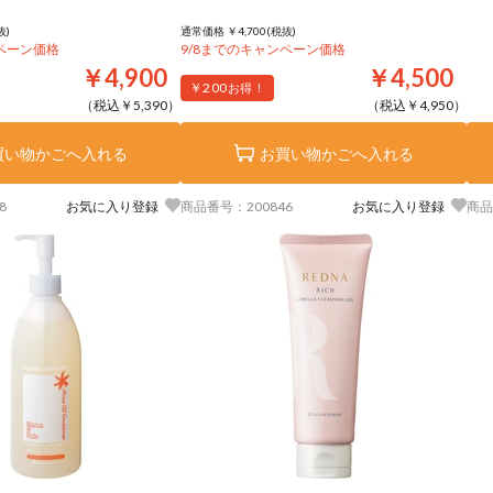
抜)
通常価格 ￥4,700(税抜)
ンペーン価格
9/8までのキャンペーン価格
￥4,900
￥4,500
￥200
お得！
（税込￥5,390）
（税込￥4,950）
買い物かごへ入れる
お買い物かごへ入れる
8
お気に入り登録
商品番号：200846
お気に入り登録
商品