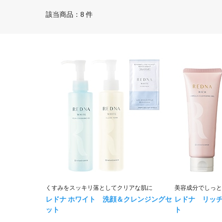
該当商品：8 件
くすみをスッキリ落としてクリアな肌に
美容成分でしっと
レドナ ホワイト 洗顔＆クレンジングセ
レドナ リッ
ット
ト