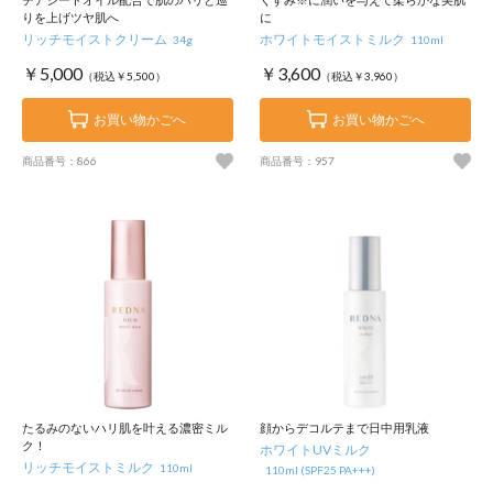
りを上げツヤ肌へ
に
リッチモイストクリーム
ホワイトモイストミルク
34g
110ml
￥5,000
￥3,600
（税込￥5,500）
（税込￥3,960）
お買い物かごへ
お買い物かごへ
商品番号：866
商品番号：957
たるみのないハリ肌を叶える濃密ミル
顔からデコルテまで日中用乳液
ク！
ホワイトUVミルク
リッチモイストミルク
110ml
110ml (SPF25 PA+++)