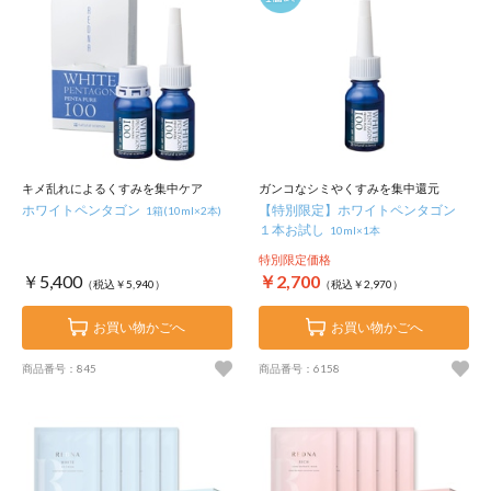
キメ乱れによるくすみを集中ケア
ガンコなシミやくすみを集中還元
ホワイトペンタゴン
【特別限定】ホワイトペンタゴン
1箱(10ml×2本)
１本お試し
10ml×1本
特別限定価格
￥5,400
￥2,700
（税込￥5,940）
（税込￥2,970）
お買い物かごへ
お買い物かごへ
商品番号：845
商品番号：6158