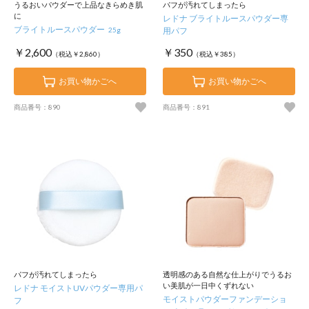
うるおいパウダーで上品なきらめき肌
パフが汚れてしまったら
に
レドナ ブライトルースパウダー専
ブライトルースパウダー
25g
用パフ
￥2,600
￥350
（税込￥2,860）
（税込￥385）
お買い物かごへ
お買い物かごへ
商品番号：890
商品番号：891
パフが汚れてしまったら
透明感のある自然な仕上がりでうるお
い美肌が一日中くずれない
レドナ モイストUVパウダー専用パ
モイストパウダーファンデーショ
フ