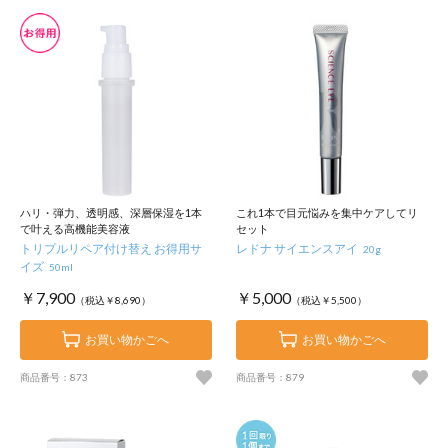
ハリ・弾力、透明感、深層保湿を1本
これ1本で目元悩みを集中ケアしてリ
で叶える高機能美容液
セット
トリプルリペア付け替え お得用サ
レドナ サイエンスアイ
20g
イズ
50ml
￥7,900
￥5,000
（税込￥8,690）
（税込￥5,500）
お買い物かごへ
お買い物かごへ
商品番号：873
商品番号：879