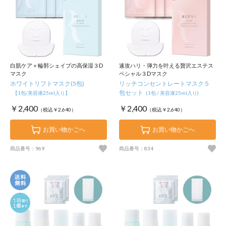
白肌ケア＋輪郭シェイプの高保湿３D
速攻ハリ・弾力を叶える贅沢エステス
マスク
ペシャル３Dマスク
ホワイトリフトマスク(5包)
リッチコンセントレートマスク５
包セット
【1包/美容液25ml入り】
(1包 / 美容液25ml入り)
￥2,400
￥2,400
（税込￥2,640）
（税込￥2,640）
お買い物かごへ
お買い物かごへ
商品番号：969
商品番号：834