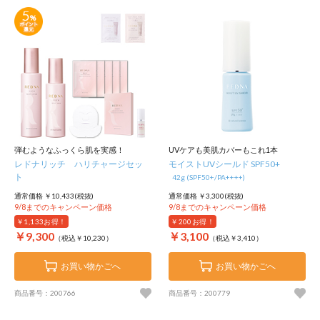
弾むようなふっくら肌を実感！
UVケアも美肌カバーもこれ1本
レドナリッチ ハリチャージセッ
モイストUVシールド SPF50+
ト
42g (SPF50+/PA++++)
通常価格 ￥10,433(税抜)
通常価格 ￥3,300(税抜)
9/8までのキャンペーン価格
9/8までのキャンペーン価格
￥1,133
お得！
￥200
お得！
￥9,300
￥3,100
（税込￥10,230）
（税込￥3,410）
お買い物かごへ
お買い物かごへ
商品番号：200766
商品番号：200779