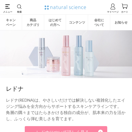
キャン
商品
はじめて
会社に
コンテンツ
お知らせ
ペーン
カテゴリ
の方へ
ついて
レドナ
レドナ(REDNA)は、やさしいだけでは解決しない複雑化したエイ
ジング悩みを全方向からサポートするスキンケアラインです。
角層の隅々まではたらきかける独自の成分が、肌本来の力を活か
し、ふっくら弾む美しさを育てます。
レドナについて詳しく見る