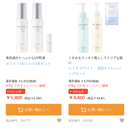
美容成分たっぷりなUV乳液
くすみをスッキリ落としてクリアな肌
に
ホワイトUVミルク2本セット
レドナ ホワイト 洗顔＆クレンジ
ングセット
通常価格 ￥6,302(税抜)
通常価格 ￥4,708(税抜)
9/8までのキャンペーン価格
9/8までのキャンペーン価格
￥502
お得！
￥308
お得！
￥5,800
￥4,400
（税込￥6,380）
（税込￥4,840）
お買い物かごへ
お買い物かごへ
商品番号：200777
商品番号：200287