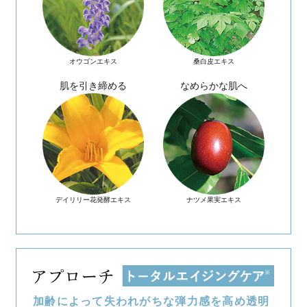
うるおいに満ちた角層
で肌ト
※1 キメ
シルクアミノ酸の上質
磨き上げるようにつる