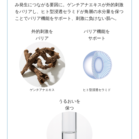
シルクアミノ酸
独自成分「米発酵モイ
つややかで澄んだキメ
日本古来の発酵技術に着目し、
発酵モイスチャー液」を採用。
の水分量がアップし、バリア機