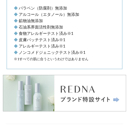
米発酵モイ
（水の代わ
※1 キメが整
レドナ ホワイトライン
うるおいに満ちた輝く