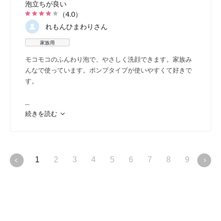
泡立ちが良い
（
4.0
）
れもんひまわり
さん
家族用
モコモコのふんわり泡で、やさしく洗顔できます。家族み
んなで使っています。ポンプタイプが使いやすくて好きで
す。
...
続きを読む
1
2
3
4
5
6
7
8
9
10