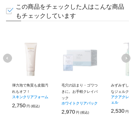
この商品をチェックした人はこんな商品
もチェックしています
弾力泡で角質も皮脂汚
毛穴の詰まり・ゴワつ
みずみずしく
れもオフ！
きに。お手軽クレイパ
なジェルクレ
スキンクリアフォーム
アクアクレン
ック
ェル
ホワイトクリアパック
2,750
※エイジングケアとは年齢に応
円 (税込)
2,530
2,970
円 (税
円 (税込)
ます。