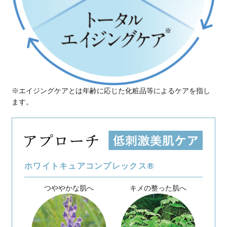
キメ
が整い毛穴が目立たない
※1
透明感
がアップし、日射
ハリ、弾力
がアップしたみず