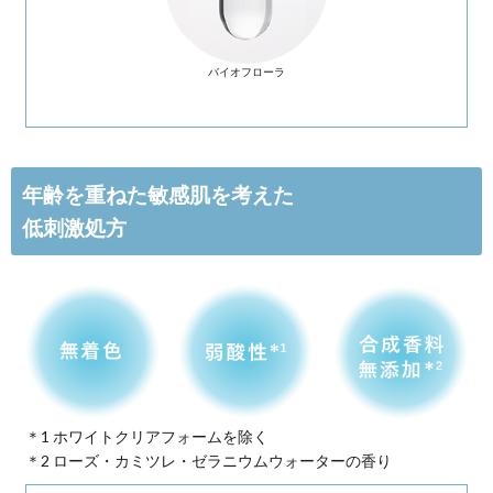
湯上がり直後のようなうるおい
※1
●
キメ、透明感
、うるお