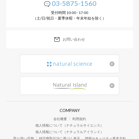
03-5875-1560
※1
感
、ハリ・弾力に
受付時間 10:00 - 17:00
（土/日/祝日・夏季休暇・年末年始を除く）
※エイジングケアとは年齢に応じた化粧
お問い合わせ
水の代わりに配合した米酵
＆コメヌカ発酵エキス）が
留めることで、つややかな
シキブ果実エキスやビフィ
ーク葉エキスが肌を引き締
COMPANY
効果を発揮。
会社概要
利用規約
個人情報について（ナチュラルサイエンス）
個人情報について（ナチュラルアイランド）
取り扱い店舗
特定商取引法に基づく表示
情報セキュリティ基本方針