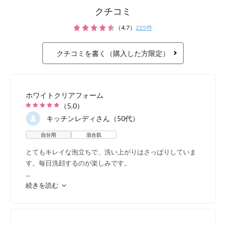
クチコミ
（
4.7
）
225
件
レドナ ホワイトラインは、ナ
クチコミを書く（購入した方限定）
きた敏感肌研究により、「敏感
ジングサインが出やすい」とい
ホワイトクリアフォーム
（
5.0
）
れたスキンケア。
キッチンレディ
さん（50代）
自分用
混合肌
肌循環に着目、クリア
とてもキレイな泡立ちで、洗い上がりはさっぱりしていま
す。毎日洗顔するのが楽しみです。
イクル働きで自分史上
...
続きを読む