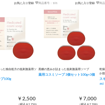
お気に入り登録
商品番号：101
お気に入り登録
商品
った独自処方の低刺激薬用ソ
黒糖の恵みが詰まった低刺激薬用ソープ
乾燥
か肌
薬用コスミソープ 3個セット
100g×3個
ープ
100g
ス
ｍl
￥2,500
￥7,000
（税込￥2,750）
（税込￥7,700）