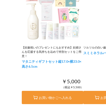
【妊娠祝いのプレゼントにもおすすめ】妊婦さ
ツルツルの白い歯
んを応援する気持ちを込めて特別セットをご用
スミミネラルハ
意！
マタニティギフトセット
縦17.0×横23.0×
高さ6.5cm
￥5,000
（税込￥5,500）
お買い物かごへ入れる
お