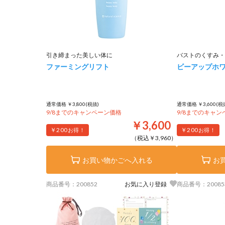
引き締まった美しい体に
バストのくすみ・
ファーミングリフト
ビーアップホ
通常価格 ￥3,800(税抜)
通常価格 ￥3,600(税
9/8までのキャンペーン価格
9/8までのキャ
￥3,600
￥200
￥200
お得！
お得！
（税込￥3,960）
お買い物かごへ入れる
お
商品番号：200852
お気に入り登録
商品番号：20085