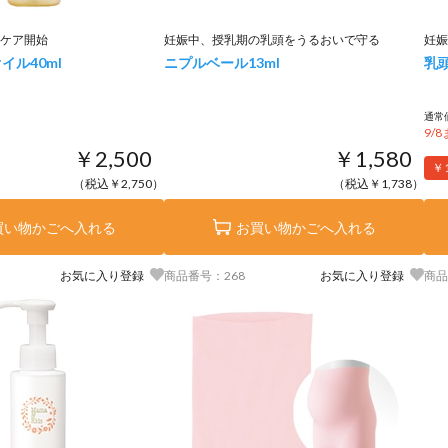
ケア開始
妊娠中、授乳期の乳頭をうるおいで守る
妊娠
オイル
40ml
ニプルベール
13ml
乳
通常価
9/
￥2,500
￥1,580
￥
（税込￥2,750）
（税込￥1,738）
買い物かごへ入れる
お買い物かごへ入れる
お気に入り登録
商品番号：268
お気に入り登録
商品