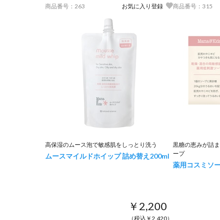
商品番号：263
お気に入り登録
商品番号：315
高保湿のムース泡で敏感肌をしっとり洗う
黒糖の恵みが詰ま
ープ
ムースマイルドホイップ 詰め替え
200ml
薬用コスミソ
￥2,200
（税込￥2,420）