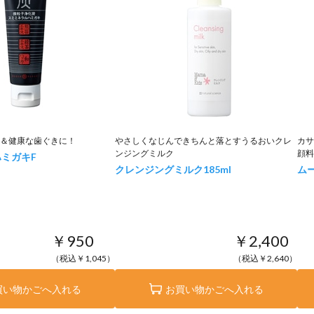
＆健康な歯ぐきに！
やさしくなじんできちんと落とすうるおいクレ
カサ
ンジングミルク
顔料
ミガキF
クレンジングミルク
185ml
ム
￥950
￥2,400
（税込￥1,045）
（税込￥2,640）
買い物かごへ入れる
お買い物かごへ入れる