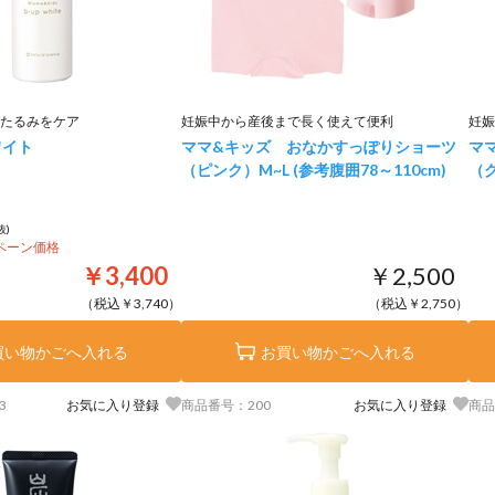
たるみをケア
妊娠中から産後まで長く使えて便利
妊娠
ワイト
ママ&キッズ おなかすっぽりショーツ
マ
（ピンク）
M~L (参考腹囲78～110cm)
（
抜)
ンペーン価格
￥3,400
￥2,500
（税込￥3,740）
（税込￥2,750）
買い物かごへ入れる
お買い物かごへ入れる
3
お気に入り登録
商品番号：200
お気に入り登録
商品