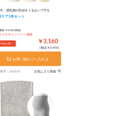
中、授乳期の乳頭をうるおいで守る
頭ケア2本セット
格 ￥3,356(税抜)
8までのキャンペーン価格
￥3,160
196
お得！
（税込￥3,476）
お買い物かごへ入れる
番号：600070
お気に入り登録