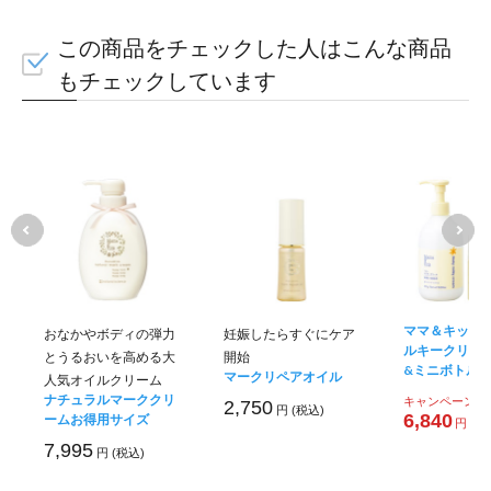
この商品をチェックした人はこんな商品
もチェックしています
ママ＆キッズ 
おなかやボディの弾力
妊娠したらすぐにケア
ルキークリー
とうるおいを高める大
開始
&ミニボトル
マークリペアオイル
人気オイルクリーム
ナチュラルマーククリ
キャンペーン価
2,750
円 (税込)
6,840
ームお得用サイズ
円 (税
7,995
円 (税込)