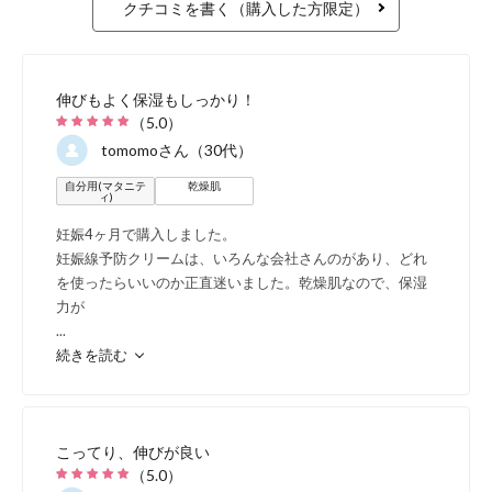
クチコミを書く（購入した方限定）
伸びもよく保湿もしっかり！
（
5.0
）
tomomo
さん（30代）
自分用(マタニテ
乾燥肌
ィ)
オイルタイプの製品によく
妊娠4ヶ月で購入しました。
オイルと比較して、ナチュ
妊娠線予防クリームは、いろんな会社さんのがあり、どれ
を使ったらいいのか正直迷いました。乾燥肌なので、保湿
水分量を大幅に高めること
力が
...
ュラルマーククリームを塗
続きを読む
も、塗布前と比べて約17
ができました。
（ナチュラ
こってり、伸びが良い
（
5.0
）