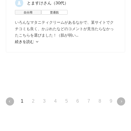
とますけ
さん（30代）
自分用
普通肌
いろんなマタニティクリームがあるなかで、某サイトでク
チコミも良く、かぶれたなどのコメントが見当たらなかっ
たこちらを選びました！（肌が弱い
...
続きを読む
肌を柔らかく、伸びを良く
急激に大きくなってもひび
に。
1
2
3
4
5
6
7
8
9
10