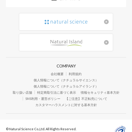
◆
敏感肌の方のご協力によ
◆
アトピー素因を有する方
※1
COMPANY
ト済み
会社概要
利用規約
個人情報について（ナチュラルサイエンス）
◆
皮膚アレルギーテスト(RI
個人情報について（ナチュラルアイランド）
取り扱い店舗
特定商取引法に基づく表示
情報セキュリティ基本方針
◆
食物アレルギー(25品目
SNS利用・運営ポリシー
【ご注意】不正転売について
カスタマーハラスメントに対する基本方針
※1
◆
妊婦連用テスト済み
◆
パラベン無添加
© Natural Science Co.,Ltd. All Rights Reserved.