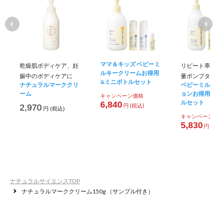
ママ＆キッズ ベビーミ
乾燥肌ボディケア、妊
リピート率No
ルキークリームお得用
娠中のボディケアに
量ポンプタイ
&ミニボトルセット
ナチュラルマーククリ
ベビーミルキ
ーム
ョンお得用&
キャンペーン価格
ルセット
6,840
円 (税込)
2,970
円 (税込)
キャンペーン価
5,830
円 (税
ナチュラルサイエンスTOP
ナチュラルマーククリーム150g （サンプル付き）