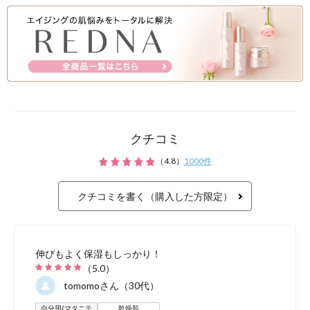
クチコミ
（
4.8
）
1000
件
クチコミを書く（購入した方限定）
オイルタイプの製品によく
オイルと比較して、ナチュ
伸びもよく保湿もしっかり！
水分量を大幅に高めること
（
5.0
）
tomomo
さん（30代）
ュラルマーククリームを塗
自分用(マタニテ
乾燥肌