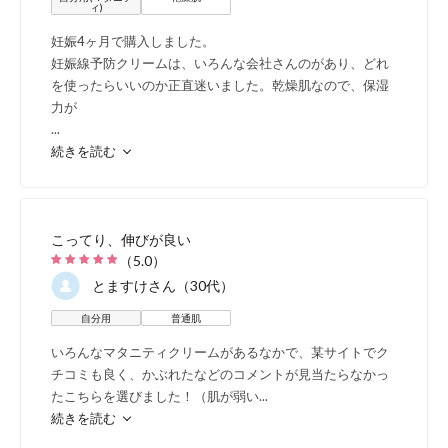
も、塗布前と比べて約17
ィ)
妊娠4ヶ月で購入しました。
ができました。
（ナチュラ
妊娠線予防クリームは、いろんな会社さんのがあり、どれ
を使ったらいいのか正直迷いました。乾燥肌なので、保湿
力が
...
続きを読む
こってり、伸びが良い
（
5.0
）
とますけ
さん（30代）
自分用
普通肌
肌を柔らかく、伸びを良く
いろんなマタニティクリームがあるなかで、某サイトでク
チコミも良く、かぶれたなどのコメントが見当たらなかっ
急激に大きくなってもひび
たこちらを選びました！（肌が弱い
...
続きを読む
に。