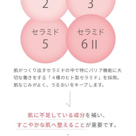
毛穴や吹き出物が気
思春期ニキビが気に
Tゾーンが皮脂テカ
うるおいが溜まりに
製品に