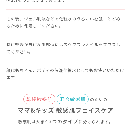
※ナチュラルサイエンス調べ。
poi
肌を整え、本来
美容保護成