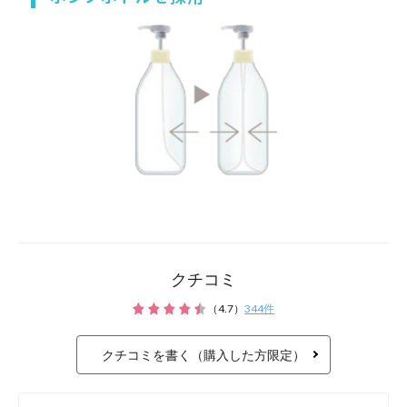
その後、ジェル乳液などで化
るために保護してください。
特に乾燥が気になる部位には
クチコミ
てください。
（
4.7
）
344
件
クチコミを書く（購入した方限定）