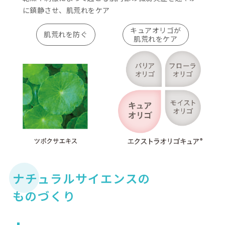
poi
美肌菌の
整