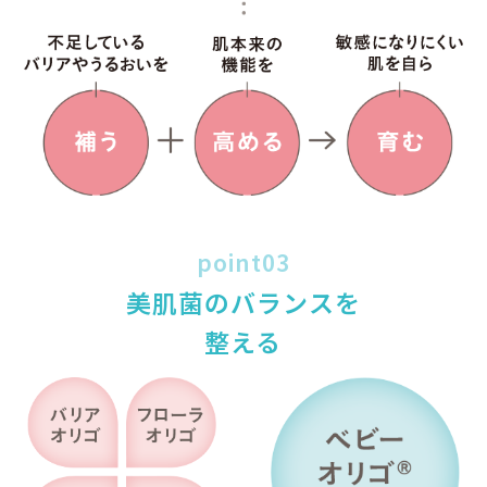
poi
皮脂バランスを調整
イノシ