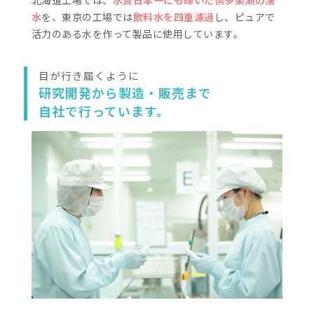
敏感肌ケア
洗顔後、または入浴後、コッ
手のひらに500円玉大(2～3
度)の量をとり、やさしく全
てください。(コットンが厚
は、コットンが透けるくらい
っぷり浸透させてください)