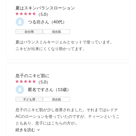
顔はもちろん、ボディの保湿
夏はスキンバランスローション
（
5.0
）
ます。
つる坊
さん（40代）
自分用
混合肌
夏はバランスミルキージェルとセットで使っています。
ニキビが出来にくくなり助かってます。
乾燥敏感肌
混
息子のニキビ肌に
（
5.0
）
ママ&キッズ 敏
匿名です
さん（13歳）
子ども用
混合肌
息子のニキビ肌が少し改善されました。それまではレドナ
2つの
敏感肌は大きく
ACのローションを使っていたのですが、ティーンというこ
ともあり、息子にはこちらの方が
...
続きを読む