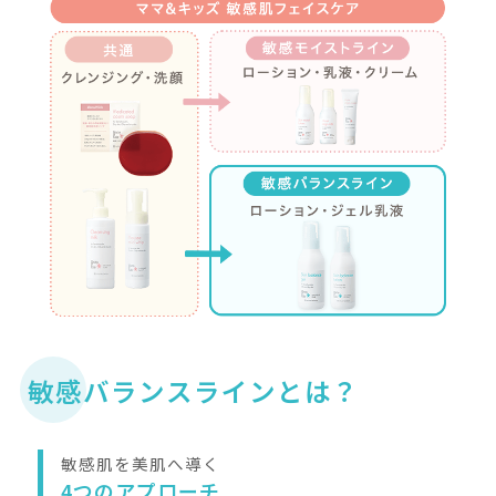
8種のバリア胎脂成分
ベビーズエマルジ
人が生まれた時に纏って
ゃんの肌を守る天然のバ
脂」を敏感肌に応用し、
8種のバリア成分を配合