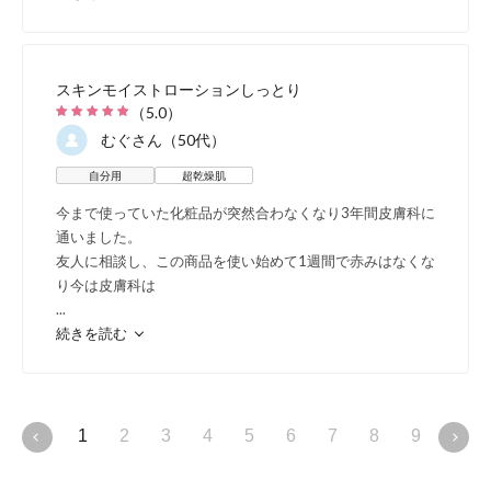
混合
スキンモイストローションしっとり
ベタつく部分とカサ
（
5.0
）
むぐ
さん（50代）
思春期ニキビ・毛穴
自分用
超乾燥肌
部分的に化粧崩れし
今まで使っていた化粧品が突然合わなくなり3年間皮膚科に
通いました。
友人に相談し、この商品を使い始めて1週間で赤みはなくな
り今は皮膚科は
...
続きを読む
ママ&キッズの敏
それぞれの敏
1
2
3
4
5
6
7
8
9
10