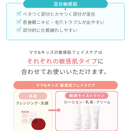
poi
肌を整え、本来
美容保護成