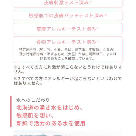
スキンモイ
(し
乳