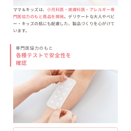
使い方
クレン
洗