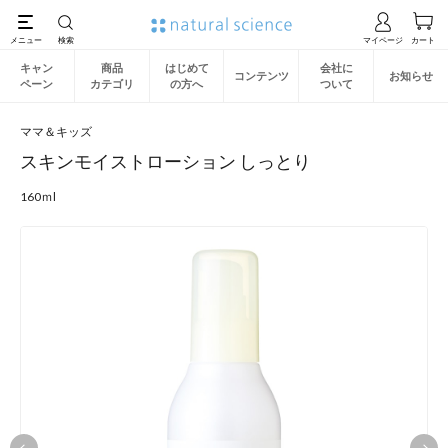
キャン
商品
はじめて
会社に
コンテンツ
お知らせ
ペーン
カテゴリ
の方へ
ついて
ママ＆キッズ
スキンモイストローション しっとり
160ｍl