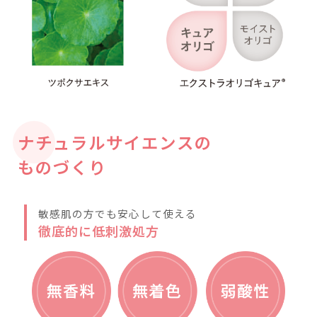
poi
美肌菌
調子の良