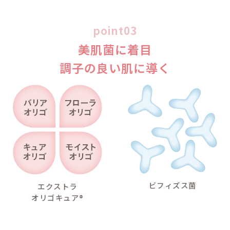
製品に
poi
肌をバリア