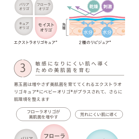
poi
しっとりう
導