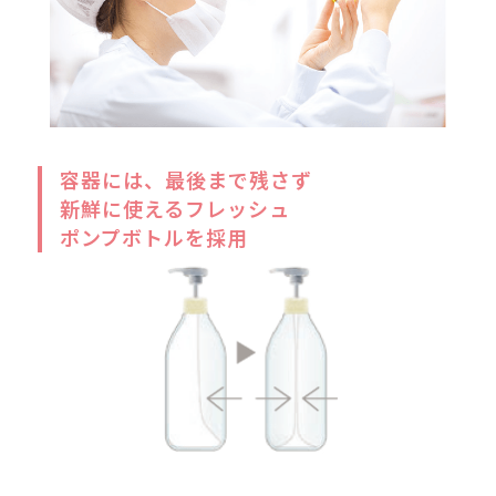
肌にとどめるために保護して
顔はもちろん、ボディの保湿
ます。
乾燥敏感肌
混
ママ&キッズ 敏