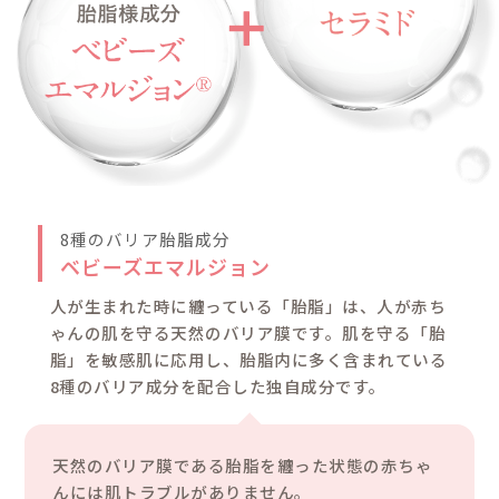
cont
製品について