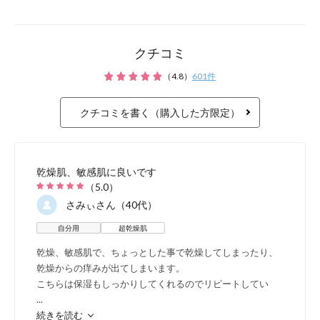
2つの
敏感肌は大きく
クチコミ
（
4.8
）
601
件
乾燥
クチコミを書く（購入した方限定）
カサつき、乾燥、つ
乾燥肌、敏感肌に良いです
（
5.0
）
粉吹きやかゆみが出
さみぃ
さん（40代）
自分用
超乾燥肌
化粧ノリが悪く、化
乾燥、敏感肌で、ちょっとした事で乾燥してしまったり、
乾燥からの痒みが出てしまいます。
こちらは保湿もしっかりしてくれるのでリピートしてい
...
続きを読む