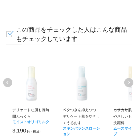
合わせてお使い
この商品をチェックした人はこんな商品
もチェックしています
デリケートな肌も長時
ベタつきを抑えつつ、
カサカサ肌を
間ふっくら
デリケート肌をやさし
やさしいもっ
モイストオリゴミルク
くうるおす
洗顔料
スキンバランスローシ
ムースマイル
3,190
円 (税込)
ョン
プ