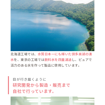
クリ
毎日の習慣
敏感肌ケア
洗顔後、または入浴後、手のひ