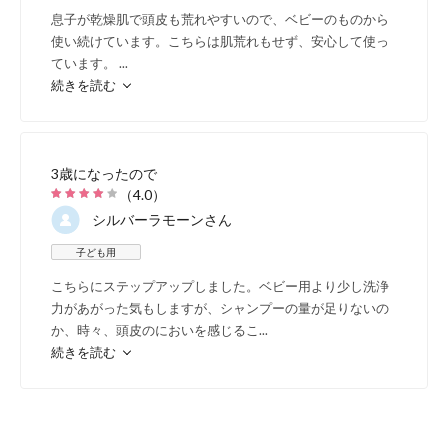
息子が乾燥肌で頭皮も荒れやすいので、ベビーのものから
使い続けています。こちらは肌荒れもせず、安心して使っ
ています。
...
続きを読む
あたまのトラブルの原因は、汗や汚れ
ッズの場合にはまだまだ
一人でうまく
一つ
です。
3歳になったので
（
4.0
）
そんなキッズのあたま事情とシャンプ
シルバーラモーン
さん
アシャンプーは誕生しました
子ども用
こちらにステップアップしました。ベビー用より少し洗浄
力があがった気もしますが、シャンプーの量が足りないの
か、時々、頭皮のにおいを感じるこ
...
続きを読む
目にもしみにくく、キメ細かい
も、洗いやすく、すすぎ残しし