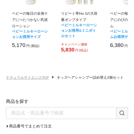
ベビーの毎日の全身ケ
リピート率No.1の大容
ベビーの毎日
アにべたつかない乳状
量ポンプタイプ
アにのびのい
ベビーミルキーローシ
ローション
ム
ョンお得用&ミニボト
ベビーミルキーローシ
ベビーミルキ
ルセット
ョンお得用サイズ
ムお得用サイ
5,170
キャンペーン価格
6,380
円 (税込)
円 (税
5,830
円 (税込)
キッズに安心の
低刺激処方
ナチュラルサイエンスTOP
キッズヘアシャンプー詰め替え2個セット
商品を探す
商品番号でまとめて注文