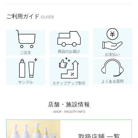
ご利用ガイド
GUIDE
商品のお届け
ご注文
お支払い
◆
パラベン（防腐剤）無添加
◆
アルコール（エタノール）
よくある質問
サンプル
◆
鉱物油無添加
ステップアップ割引
◆
石油系界面活性剤無添加
店舗・施設情報
◆
食物アレルギーテスト済み
SHOP・FACILITY INFO
◆
皮膚パッチテスト済み※
◆
敏感肌での皮膚アレルギー