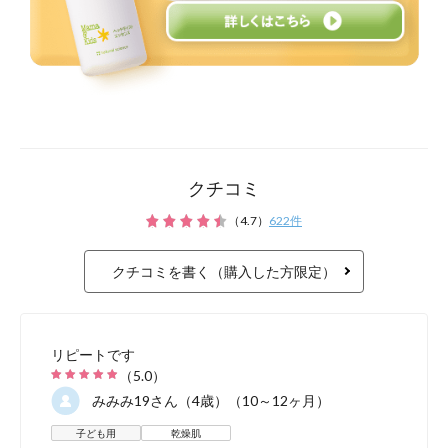
キッズの
代表的な
クチコミ
（
4.7
）
622
件
・あたまがかさかさかゆい
クチコミを書く（購入した方限定）
・髪がパサついている
・あたまが臭い
リピートです
・頭皮が荒れている
（
5.0
）
みみみ19
さん（4歳）（10～12ヶ月）
子ども用
乾燥肌