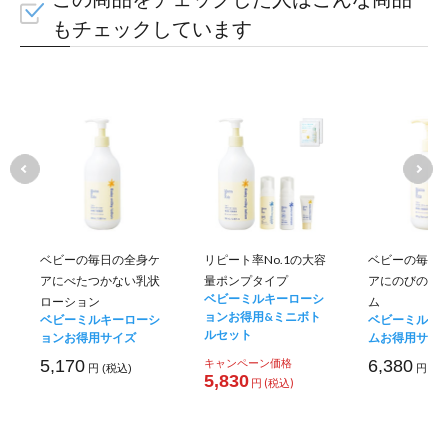
もチェックしています
ベビーの毎日の全身ケ
リピート率No.1の大容
ベビーの毎日
アにべたつかない乳状
量ポンプタイプ
アにのびのい
ベビーミルキーローシ
ローション
ム
ョンお得用&ミニボト
ベビーミルキーローシ
ベビーミルキ
ルセット
ョンお得用サイズ
ムお得用サイ
5,170
キャンペーン価格
6,380
円 (税込)
円 (税
5,830
円 (税込)