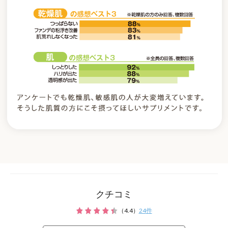
クチコミ
（
4.4
）
24
件