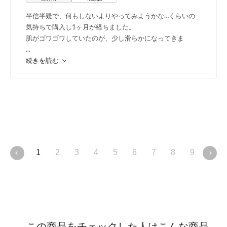
半信半疑で、何もしないよりやってみようかな…くらいの
気持ちで購入し1ヶ月が経ちました。
肌がゴワゴワしていたのが、少し滑らかになってきま
...
続きを読む
1
2
3
4
5
6
7
8
9
10
この商品をチェックした人はこんな商品