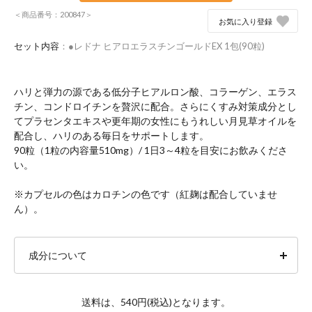
＜商品番号：200847＞
お気に入り登録
セット内容
：●レドナ ヒアロエラスチンゴールドEX 1包(90粒)
ハリと弾力の源である低分子ヒアルロン酸、コラーゲン、エラス
チン、コンドロイチンを贅沢に配合。さらにくすみ対策成分とし
てプラセンタエキスや更年期の女性にもうれしい月見草オイルを
配合し、ハリのある毎日をサポートします。
90粒（1粒の内容量510mg）/ 1日3～4粒を目安にお飲みくださ
い。
※カプセルの色はカロチンの色です（紅麹は配合していませ
ん）。
成分について