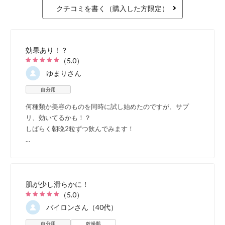
クチコミを書く（購入した方限定）
効果あり！？
（
5.0
）
ゆまり
さん
自分用
何種類か美容のものを同時に試し始めたのですが、サプ
リ、効いてるかも！？
しばらく朝晩2粒ずつ飲んでみます！
...
肌が少し滑らかに！
（
5.0
）
バイロン
さん（40代）
自分用
乾燥肌