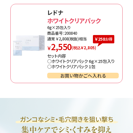
レドナ
ホワイトクリアパック
6g×25包入り
商品番号：200840
￥258
通常 ￥
2,808
(税抜)相当
お得
2,550
￥
(税込
￥2,805
)
セット内容
○ホワイトクリアパック 6g×25包入り
○ホワイトクリアパック 1包
お買い物かごへ入れる