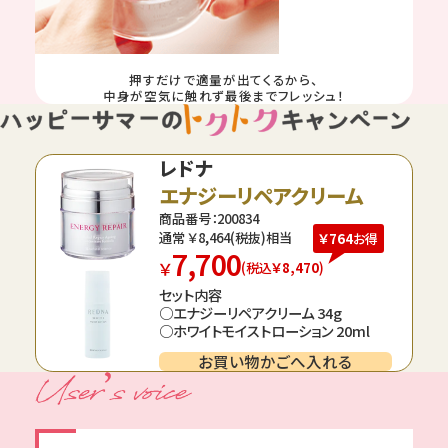
押すだけで適量が出てくるから、
中身が空気に触れず最後までフレッシュ！
レドナ
エナジーリペアクリーム
商品番号：200834
通常 ￥
8,464
(税抜)相当
￥764
お得
7,700
￥
(税込
￥8,470
)
セット内容
○エナジーリペアクリーム 34g
○ホワイトモイストローション 20ml
お買い物かごへ入れる