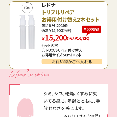
レドナ
トリプルリペア
お得用付け替え2本セット
商品番号：200865
￥600
お得
通常 ￥
15,800
(税抜)
15,200
￥
(税込
￥16,720
)
セット内容
○トリプルリペア付け替え
お得用サイズ 50ml×2本
お買い物かごへ入れる
シミ、シワ、乾燥、くすみに効
いてる感じ。年齢とともに、手
放せなさを感じます。
みぃほょさん（40代）