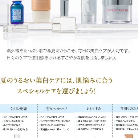
長年悩んでいるガンコなシミがある
首のシワがくっきりして
シミ·くすみが目立ってきた
シミ・くすみが目立ってきた
顔全体のくすみが目立ってきた
二重あごが気になる
うるおい不足を感じる
小ジワや毛穴目立ちが気になる
毛穴の目立ちを何とかしたい
顔の輪郭がゆるんだ気
小ジワが気になる
顔がたるんでいる気がする
紫外線ダメージが気になる
首の日焼けくすみが気
顔がたるんでいる気がする
紫外線ダメージで肌がゴワつく