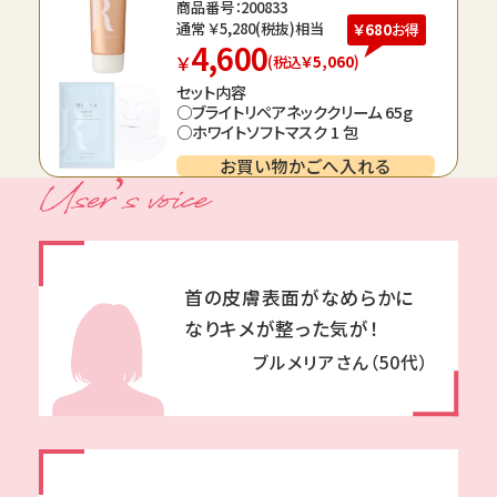
商品番号：200833
通常 ￥
5,280
(税抜)相当
￥680
お得
4,600
￥
(税込
￥5,060
)
セット内容
○ブライトリペアネッククリーム 65g
○ホワイトソフトマスク 1 包
お買い物かごへ入れる
首の皮膚表面がなめらかに
なりキメが整った気が！
ブルメリアさん（50代）