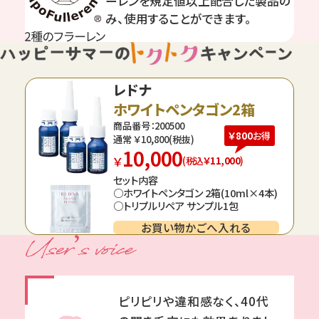
ーレンを規定値以上配合した製品の
み、使用することができます。
レドナ
ホワイトペンタゴン2箱
商品番号：200500
￥800
お得
通常 ￥
10,800
(税抜)
10,000
￥
(税込
￥11,000
)
セット内容
○ホワイトペンタゴン 2箱(10ml×4本)
○トリプルリペア サンプル1包
お買い物かごへ入れる
ピリピリや違和感なく、40代