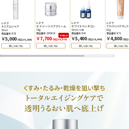
レドナ
レドナ
レドナ
レドナ
ホワイトペンタゴン
ブライトリペアネック
エナジーリペアクリーム
トリプルリペア
10ml×2本
65g
34g
30ml
商品番号：845
商品番号：871
商品番号：200834
商品番号：878
￥764
お得
￥
￥
￥
￥
5,400
4,800
7,700
5,000
(税込￥
5,940
)
(税込
(税込￥
8,470
)
(税込￥
5,500
)
詳しくはこちら
詳しくはこちら
詳しくはこちら
詳しくはこちら