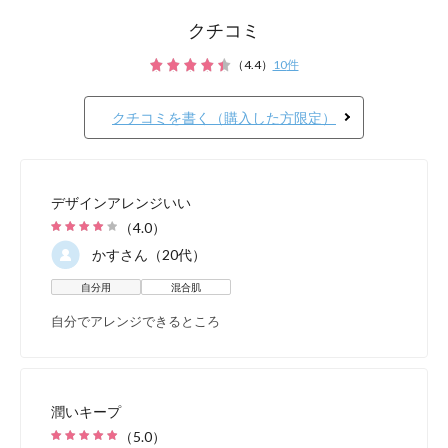
クチコミ
（
4.4
）
10
件
クチコミを書く（購入した方限定）
デザインアレンジいい
（
4.0
）
かす
さん（20代）
自分用
混合肌
自分でアレンジできるところ
潤いキープ
（
5.0
）