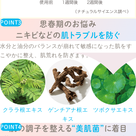
思春期のお悩み
ニキビなどの
肌トラブルを防ぐ
水分と油分のバランスが崩れて敏感になった肌をす
こやかに整え、肌荒れを防ぎます。
クララ根エキス
ゲンチアナ根エ
ツボクサエキス
キス
肌の調子を整える
“美肌菌”
に着目