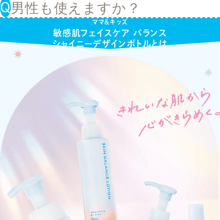
さい。
男性も使えますか？
お使いいただくのがおすすめで
A.
「スキンバランスローション」
す。
は、ノンコメドジェニック処方
A.
男性にもお使いいただけます。
ママ＆キッズ
※
敏感肌フェイスケア バランス
でお作りしており、ニキビになり
皮脂とうるおいのバランスが乱れ
シャイニーデザインボトルとは
にくい処方です。ニキビができや
がちな思春期の方や、産前産後の
すい混合敏感肌の方に特におすす
女性の敏感なお肌にもおすすめで
めです。ぜひ、「ママ＆キッズ
す。
敏感肌フェイスケア バランス シ
ャイニーデザイン」のほかの製品
も合わせてお使いください。
すべての方にコメド(ニキビのも
と)が発生しないということでは