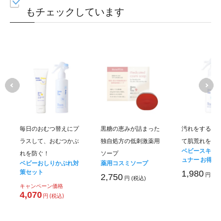
もチェックしています
毎日のおむつ替えにプ
黒糖の恵みが詰まった
汚れをするん
ラスして、おむつかぶ
独自処方の低刺激薬用
て肌荒れを防
ベビースキン
れを防ぐ！
ソープ
ュナー お得用
ベビーおしりかぶれ対
薬用コスミソープ
策セット
1,980
円 (税
2,750
円 (税込)
キャンペーン価格
4,070
円 (税込)