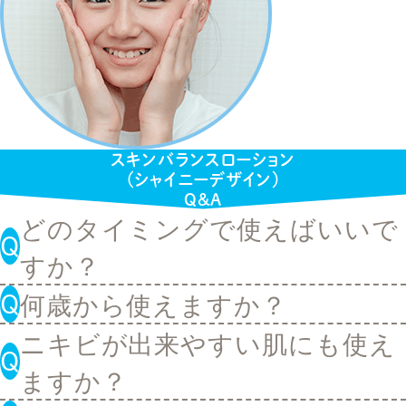
スキンバランスローション
（シャイニーデザイン）
Q&A
どのタイミングで使えばいいで
すか？
何歳から使えますか？
A.
洗顔後に「スキンバランスロー
ション」→乳液→ポイントケアや
ニキビが出来やすい肌にも使え
A.
ベタつきやニキビが気になり始
ますか？
クリームなど、の順にお使いくだ
めたとき（思春期の方など）から