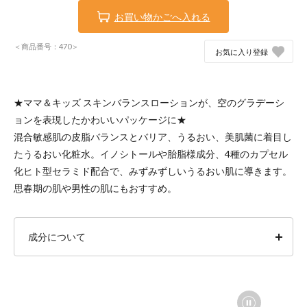
お買い物かごへ入れる
＜商品番号：470＞
お気に入り登録
★ママ＆キッズ スキンバランスローションが、空のグラデーシ
ョンを表現したかわいいパッケージに★
混合敏感肌の皮脂バランスとバリア、うるおい、美肌菌に着目し
たうるおい化粧水。イノシトールや胎脂様成分、4種のカプセル
化ヒト型セラミド配合で、みずみずしいうるおい肌に導きます。
思春期の肌や男性の肌にもおすすめ。
成分について