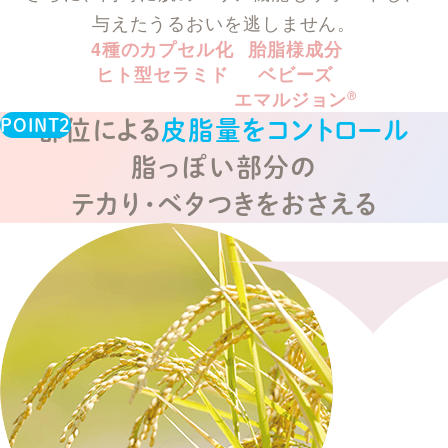
与えたうるおいを逃しません。
4種のカプセル化
胎脂様成分
ヒト型セラミド
ベビーズ
エマルジョン
Ⓡ
部位による
皮脂量をコントロール
脂っぽい部分の
テカり・ベタつきをおさえる