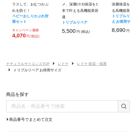
ラスして、おむつかぶ
メ、深層(※3)保湿を1
深層保湿を1
カカオシ
れを防ぐ！
本で叶える高機能美容
る高機能美容
ベビーおしりかぶれ対
トリプルリペ
液
策セット
え お得用サイ
トリプルリペア
8,690
キャンペーン価格
5,500
円 (税
円 (税込)
4,070
円 (税込)
ナチュラルサイエンスTOP
レドナ
レドナ 保湿・保護
年齢による薄くなる肌
トリプルリペア お得用サイズ
続けるほど弾むような
商品を探す
年齢により薄く
商品番号でまとめて注文