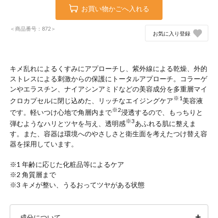
お買い物かごへ入れる
＜商品番号：872＞
お気に入り登録
キメ乱れによるくすみにアプローチし、紫外線による乾燥、外的
ストレスによる刺激からの保護にトータルアプローチ。コラーゲ
ンやエラスチン、ナイアシンアミドなどの美容成分を多重層マイ
※1
クロカプセルに閉じ込めた、リッチなエイジングケア
美容液
※2
です。軽いつけ心地で角層内まで
浸透するので、もっちりと
※3
弾むようなハリとツヤを与え、透明感
あふれる肌に整えま
す。また、容器は環境へのやさしさと衛生面を考えたつけ替え容
器を採用しています。
※1 年齢に応じた化粧品等によるケア
※2 角質層まで
※3 キメが整い、うるおってツヤがある状態
成分について