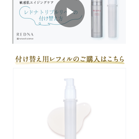
層が重なったナノカプセル
した。 内部で美肌成分を
弾むようなハリとうる
こだわりのツヤ・輝き
み
を徹底ケア！
※