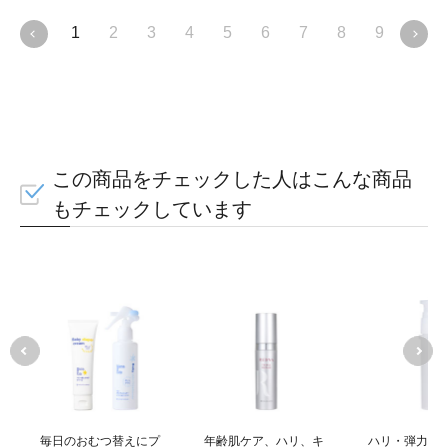
1
2
3
4
5
6
7
8
9
10
ブルーライ
ダメージ
この商品をチェックした人はこんな商品
もチェックしています
毎日のおむつ替えにプ
年齢肌ケア、ハリ、キ
ハリ・弾力、