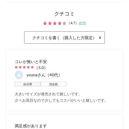
クチコミ
（
4.7
）
45
件
無加水製法で作られた濃
クチコミを書く（購入した方限定）
により、高濃度のプラセ
によるくすみをケアし、
コレが無いと不安
感あふれる肌に整えます
（
5.0
）
youna
さん（40代）
自分用
混合肌
大きいサイズが発売されて嬉しいです。
抗酸化成分で明る
少々お高目なので少しでもコスパがいいと嬉しいです。
ポリフェノールがつや
満足感があります