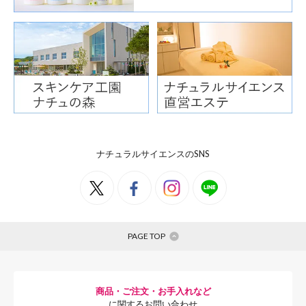
リンクル
ツボクサエキス
ナチュラルサイエンスのSNS
PAGE TOP
大気汚染物質による
アンチポリューショ
商品・ご注文・お手入れなど
に関するお問い合わせ