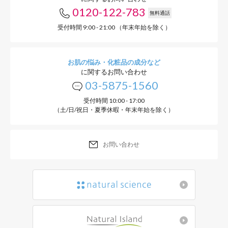
0120-122-783
無料通話
受付時間 9:00 - 21:00 （年末年始を除く）
アンチポリュ
肌のハリ不足は加齢だけ
お肌の悩み・化粧品の成分など
に関するお問い合わせ
じるとされおり、乾燥や紫
03-5875-1560
受付時間 10:00 - 17:00
の大気汚染物質が当ては
（土/日/祝日・夏季休暇・年末年始を除く）
汚染物質から肌を防ぐこ
ン」と呼びます。
お問い合わせ
「トリプルリペア」には
ことに着目したイノシト
ます。