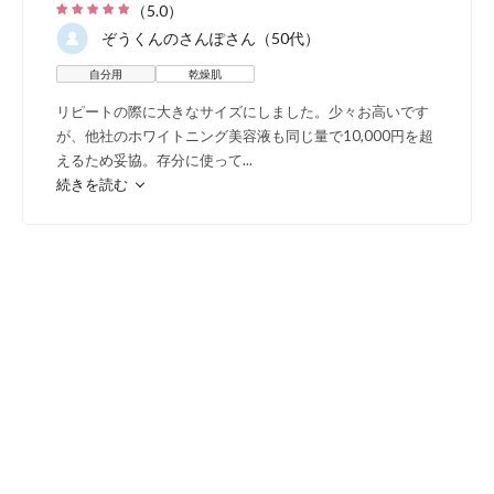
（
5.0
）
やかな肌へ
ぞうくんのさんぽ
さん（50代）
自分用
乾燥肌
リピートの際に大きなサイズにしました。少々お高いです
が、他社のホワイトニング美容液も同じ量で10,000円を超
えるため妥協。存分に使って
...
続きを読む
ムラサキシキブ
果実エキス