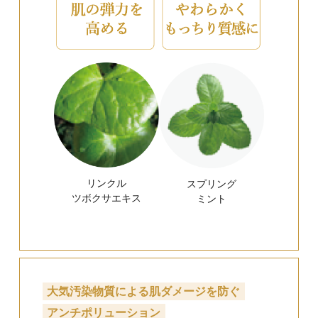
※
くすみ
、乾燥、ハリ
肌悩みに様々な方向か