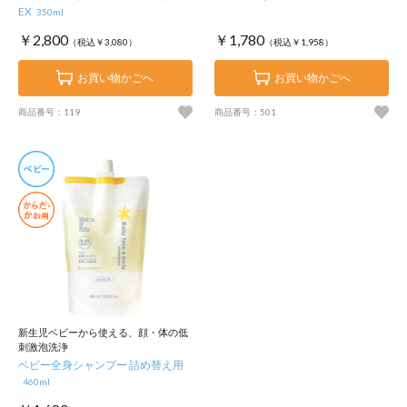
EX
350ml
￥2,800
￥1,780
（税込￥3,080）
（税込￥1,958）
お買い物かごへ
お買い物かごへ
商品番号：119
商品番号：501
新生児ベビーから使える、顔・体の低
刺激泡洗浄
ベビー全身シャンプー 詰め替え用
460ml