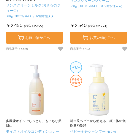
サンスクリーンクリーム
サンスクリーンミルク(おさるのジ
60g (SPF50+/PA++++/UV耐水性★★)
ョージ)
80g (SPF33/PA+++/UV耐水性★★)
￥2,450
￥2,540
（税込￥2,695）
（税込￥2,794）
お買い物かごへ
お買い物かごへ
商品番号：6628
商品番号：406
多機能オイルでしっとり、もっちり美
新生児ベビーから使える、顔・体の低
肌に
刺激泡洗浄
モイストオイルコンディショナー
ベビー全身シャンプー
460ml