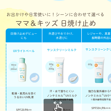
お出かけや日常使いに！シーンに合わせて選べる
ママ＆キッズ 日焼け止め
日焼け止めデビュー
外遊びやおでかけ、
レジャーや、真夏
にも
水遊びに
長時間の外出
サンスクリーンク
サンスクリーンミルク
UVライトベール
汗・水で落ちにくい
強力な紫外線から
乾燥・肌荒れを防ぐ
※
※
ノンケミカル
UVミルク
ノンケミカル
UV
うるおいUV乳液
※紫外線吸収剤不使用
※紫外線吸収剤不使
SPF50+/PA+++
SPF23/PA++
SPF33/PA+++