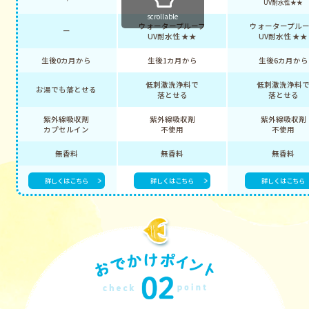
UV耐水性★★
scrollable
ウォータープルーフ
ウォータープル
ー
UV耐水性 ★★
UV耐水性 ★★
生後0カ月から
生後1カ月から
生後6カ月から
低刺激洗浄料で
低刺激洗浄料
お湯でも落とせる
落とせる
落とせる
紫外線吸収剤
紫外線吸収剤
紫外線吸収剤
カプセルイン
不使用
不使用
無香料
無香料
無香料
詳しくはこちら
詳しくはこちら
詳しくはこちら