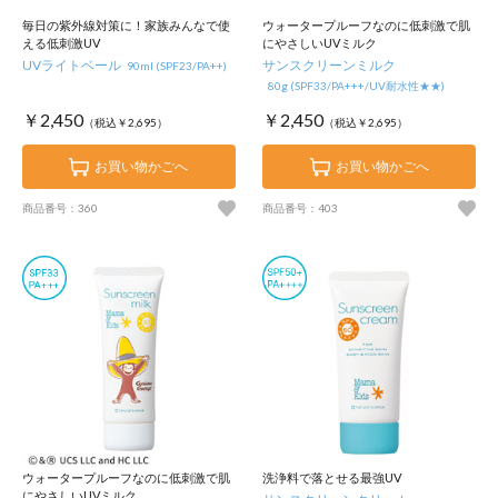
毎日の紫外線対策に！家族みんなで使
ウォータープルーフなのに低刺激で肌
える低刺激UV
にやさしいUVミルク
UVライトベール
サンスクリーンミルク
90ml (SPF23/PA++)
80g (SPF33/PA+++/UV耐水性★★)
￥2,450
￥2,450
（税込￥2,695）
（税込￥2,695）
お買い物かごへ
お買い物かごへ
商品番号：360
商品番号：403
ウォータープルーフなのに低刺激で肌
洗浄料で落とせる最強UV
にやさしいUVミルク