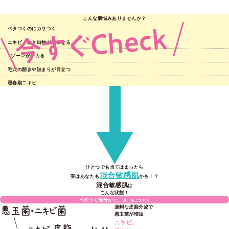
こんな肌悩みありませんか？
ベタつくのにカサつく
ニキビ・吹き出物が気になる
Tゾーンがテカる
毛穴の開きや詰まりが目立つ
思春期ニキビ
ひとつでも当てはまったら
混合敏感肌
実はあなたも
かも！？
混合敏感肌
は
こんな状態！
ベタつく部分
おでこ・鼻・あごまわり
過剰な皮脂分泌で
悪玉菌が増加
ニキビ、