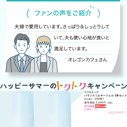
バランスミルキージェル 2本セット
200861
商品番号：
通常価格 5,600円
（税抜）
特別価格
300
円お得!
5,300
円
（税抜）
（税込5,830円）