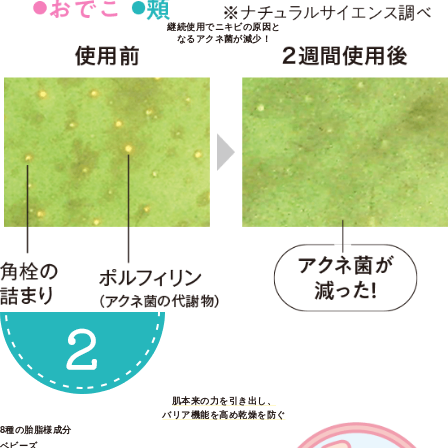
継続使用でニキビの原因と
なるアクネ菌が減少！
肌本来の力を引き出し、
バリア機能を高め乾燥を防ぐ
8種の胎脂様成分
ベビーズ