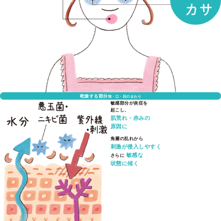
乾燥する部分
頬・口・目のまわり
敏感部分が炎症を
起こし、
肌荒れ・赤みの
原因に
角層の乱れから
刺激が侵入しやすく
敏感な
さらに
状態に傾く