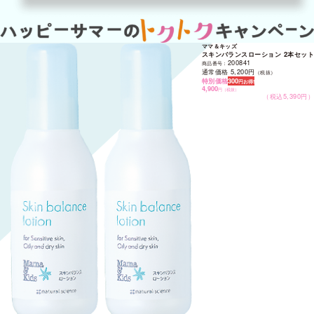
スキンバランスローション 2本セット
200841
商品番号：
通常価格 5,200円
（税抜）
特別価格
300
円お得!
4,900
円
（税抜）
（税込5,390円）