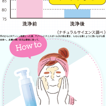
手のひらに6プッシュ程度とった後、Tゾーンにテニスボール大の泡を置き、らせんを描くように洗いながら顔
全体へ。皮膚の薄い目元は最後に洗って。