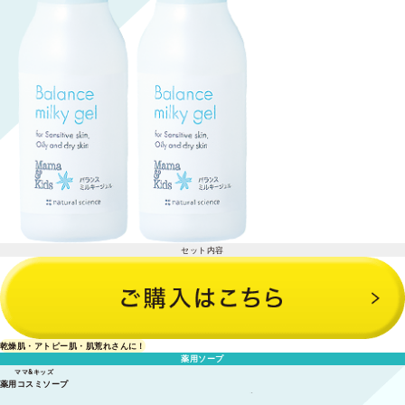
セット内容
バランスミルキージェル 120ml×2本
乾燥肌・アトピー肌・肌荒れさんに！
薬用ソープ
ママ&キッズ
薬用コスミソープ