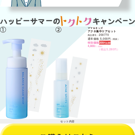
アクネ集中ケアセット
200770
商品番号：
通常価格 5,000円
（税抜）
特別価格
200
円お得!
4,800
円
（税抜）
（税込5,280円）
セット内容
・バランスクリアホイップ（シャイニーデザイン）200ml
・薬用アクネスポッツ（シャイニーデザイン）20ml 医薬部外品