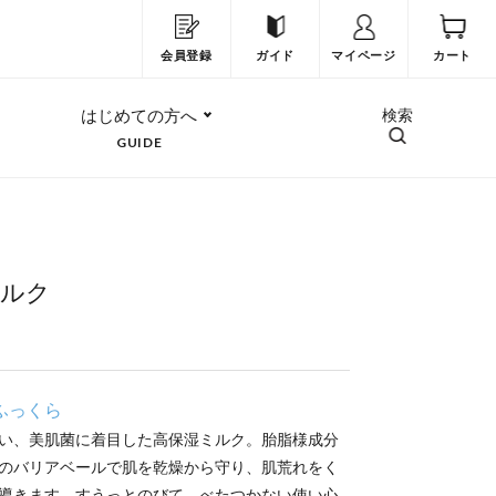
会員登録
ガイド
マイページ
カート
はじめての方へ
検索
GUIDE
ルク
ふっくら
い、美肌菌に着目した高保湿ミルク。胎脂様成分
のバリアベールで肌を乾燥から守り、肌荒れをく
導きます。すうっとのびて、べたつかない使い心