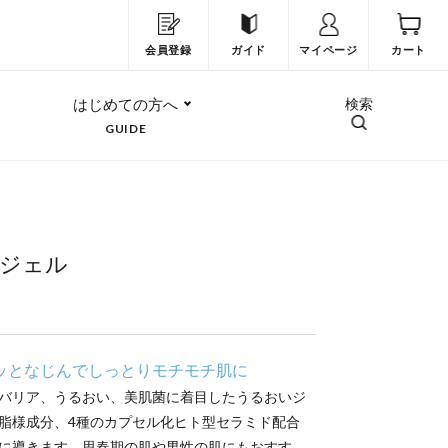
会員登録
ガイド
マイページ
カート
はじめての方へ
検索
GUIDE
ジェル
ッとなじんでしっとりモチモチ肌に
バリア、うるおい、美肌菌に着目したうるおいジ
脂様成分、4種のカプセル化ヒト型セラミド配合
に導きます。思春期の肌や男性の肌にもおすす