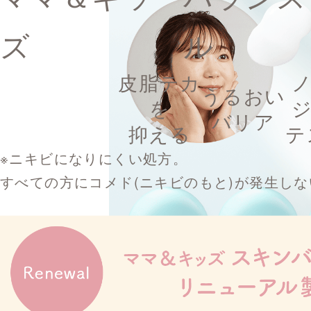
ズ
ル
皮脂テカ
うるおい
を
バリア
抑える
テ
※ニキビになりにくい処方。
すべての方にコメド(ニキビのもと)が発生し