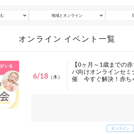
込む
地域とオンライン
オンライン イベント一覧
【0ヶ月～1歳までの
パ向けオンラインセミナー
6/18
（木）
催 今すぐ解決！赤ち
.share-block:nth-of-type(1){
オンライン
display:none;