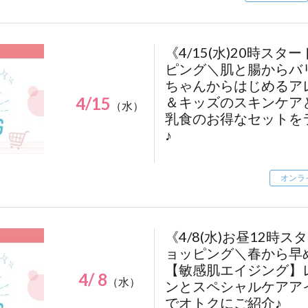
.share-block:nth-of-type(1){
display:none;
.regist-btn a:hover {
}
opacity: 0.8;
}
《4/15(水)20時ス
.regist-btn {
ピング＼肌と腸からバ
position: fixed;
@media screen and (max-width: 1226px) {
ちゃんからはじめるア
bottom: 50px;
.regist-btn {
4/15
＆キッズのスキンケア
（水）
right: calc(50% - 1166px / 2 - 30px);
right: 20px;
乳食のお得なセットを
z-index: 9999;
}
♪
margin: 0;
}
}
@media screen and (max-width: 767px) {
.regist-btn a {
オンラ
.regist-btn {
display: flex;
bottom: 10vw;
align-items: center;
right: 2vw;
justify-content: center;
}
《4/8(水)お昼12時
width: 140px;
height: 140px;
ョッピング＼春から早
.regist-btn a {
border-radius: 50%;
width: 100px;
【敏感肌エイジング】
4/ 8
background-color: #FFAD41;
（水）
height: 100px;
ンとスペシャルケアア
color: #fff;
font-size: 14px;
でオトクにご紹介♪
text-decoration: none;