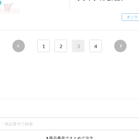
}
font-size: 19px;
}
font-weight: bold;
オンラ
line-height: 1.4;
text-align: center;
transition: opacity 0.3s;
お申し込みはこちら▶
}
1
2
3
4
.regist-btn a:hover {
opacity: 0.8;
}
@media screen and (max-width: 1226px) {
.regist-btn {
right: 20px;
}
}
@media screen and (max-width: 767px) {
.regist-btn {
bottom: 10vw;
right: 2vw;
商品番号でまとめて注文