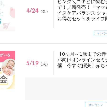
ピング＼ニキビに悩む
right: calc(50% - 1166px / 2 - 30px);
.regist-btn a {
で！／新発売！「ママ
4/24
z-index: 9999;
（金）
width: 100px;
イスケアバランス シ
margin: 0;
height: 100px;
お得なセットをライブ
}
font-size: 14px;
}
.regist-btn a {
}
オンラ
display: flex;
align-items: center;
justify-content: center;
width: 140px;
お申し込みはこちら▶
【0ヶ月～1歳までの
height: 140px;
パ向けオンラインセミナー
border-radius: 50%;
5/19
（火）
background-color: #FFAD41;
催 今すぐ解決！赤ち
color: #fff;
text-decoration: none;
font-size: 19px;
font-weight: bold;
line-height: 1.4;
text-align: center;
transition: opacity 0.3s;
}
オンライン