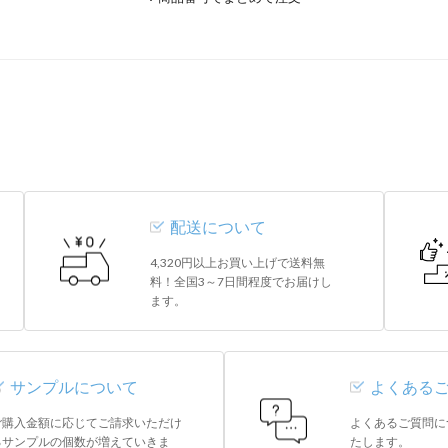
}
.regist-btn a {
width: 100px;
height: 100px;
font-size: 14px;
}
}
配送について
お申し込みはこちら▶
4,320円以上お買い上げで送料無
料！全国3～7日間程度でお届けし
ます。
サンプルについて
よくある
ご購入金額に応じてご請求いただけ
よくあるご質問に
るサンプルの個数が増えていきま
たします。