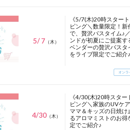
}
.regist-btn {
《5/7(木)20時スタ
position: fixed;
ピング＼数量限定！新
bottom: 50px;
で、贅沢バスタイム♪
right: calc(50% - 1166px / 2 - 30px);
5/ 7
ンドが初夏にご提案す
（木）
z-index: 9999;
ベンダーの贅沢バスタ
margin: 0;
をライブ限定でご紹介
}
.regist-btn a {
display: flex;
オンラ
align-items: center;
justify-content: center;
width: 140px;
《4/30(木)20時ス
height: 140px;
border-radius: 50%;
ピング＼家族のUVケ
background-color: #FFAD41;
ママ＆キッズの日焼け
4/30
color: #fff;
（木）
るアロマミストのお得
text-decoration: none;
定でご紹介♪
font-size: 19px;