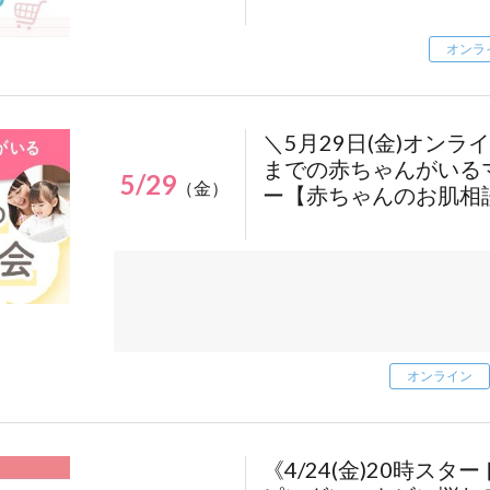
font-weight: bold;
line-height: 1.4;
オンラ
text-align: center;
transition: opacity 0.3s;
}
＼5月29日(金)オンラ
.regist-btn a:hover {
までの赤ちゃんがいる
opacity: 0.8;
5/29
（金）
ー【赤ちゃんのお肌相
}
@media screen and (max-width: 1226px) {
.regist-btn {
right: 20px;
}
}
.share-block:nth-of-type(1){
オンライン
@media screen and (max-width: 767px) {
display:none;
.regist-btn {
}
bottom: 10vw;
.regist-btn {
right: 2vw;
position: fixed;
《4/24(金)20時ス
}
bottom: 50px;