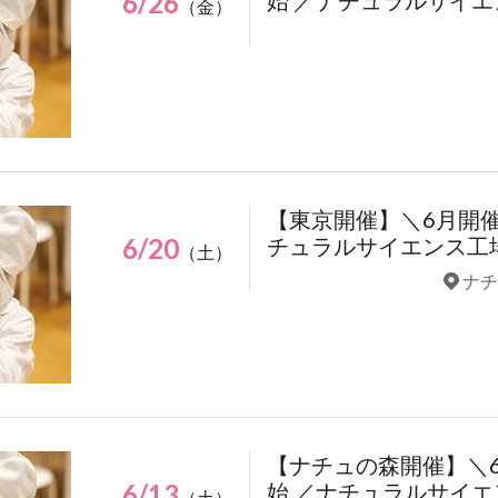
6/26
始 ／ナチュラルサイ
（金）
【東京開催】＼6月開
6/20
チュラルサイエンス工
（土）
ナチ
【ナチュの森開催】＼
6/13
始 ／ナチュラルサイ
（土）