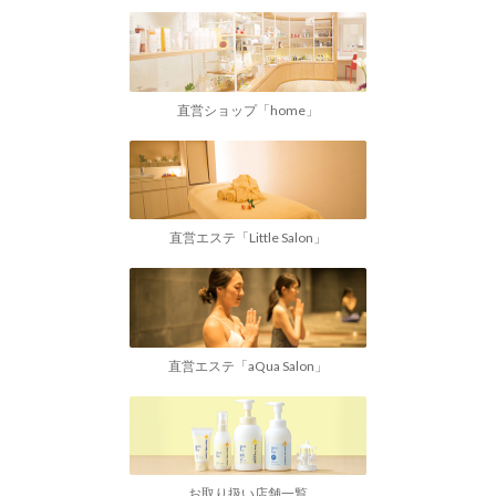
直営ショップ「home」
直営エステ「Little Salon」
直営エステ「aQua Salon」
お取り扱い店舗一覧