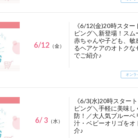
.regist-btn a {
display: flex;
align-items: center;
《6/12(金)20時ス
justify-content: center;
ピング＼新登場！スム
width: 140px;
赤ちゃんや子ども、敏
height: 140px;
6/12
（金）
border-radius: 50%;
るヘアケアのオトクな
background-color: #FFAD41;
でご紹介♪
color: #fff;
text-decoration: none;
font-size: 19px;
オンラ
font-weight: bold;
line-height: 1.4;
text-align: center;
transition: opacity 0.3s;
《6/3(水)20時スタ
}
ピング＼手軽に美味し
防！／大人気ブルーベ
.regist-btn a:hover {
6/ 3
（水）
汁・ベビーオリゴをオ
opacity: 0.8;
介♪
}