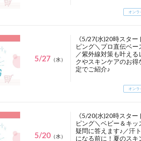
@media screen and (max-width: 1226px) {
.regist-btn {
オンラ
right: 20px;
}
}
《5/27(水)20時ス
@media screen and (max-width: 767px) {
ピング＼プロ直伝ベー
.regist-btn {
／紫外線対策も叶える
5/27
bottom: 10vw;
（水）
クやスキンケアのお得
right: 2vw;
定でご紹介♪
}
.regist-btn a {
オンラ
width: 100px;
height: 100px;
font-size: 14px;
}
《5/20(水)20時ス
}
ピング＼ベビー＆キッ
疑問に答えます♪／汗
5/20
（水）
になる前に！夏のスキ