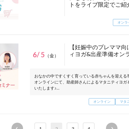
お申し込みはこちら▶
トをライブ限定でご紹
オンラ
【妊娠中のプレママ向け
6/ 5
ィヨガ&出産準備オン
（金）
おなかの中ですくすく育っている赤ちゃんを迎える
オンラインにて、助産師さんによるマタニティヨガ
いたします♪
妊婦さんでも無理なく、ご自宅から参加できるマタ
オンライン
マタ
ュラルサイエンス スキンケアアドバイザーによる赤
ア、産前産後のお肌のお悩みも一緒に解決します！
セミナー中、チャットから助産師さんへ直接質問も
1
2
3
4