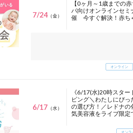
【0ヶ月～1歳までの
パ向けオンラインセミナー
7/24
（金）
催 今すぐ解決！赤ち
.share-block:nth-of-type(1){
オンライン
display:none;
}
.regist-btn {
《6/17(水)20時ス
position: fixed;
ピング＼わたしにぴっ
bottom: 50px;
6/17
の選び方！／レドナの
（水）
right: calc(50% - 1166px / 2 - 30px);
気美容液をライブ限定
z-index: 9999;
margin: 0;
}
オンラ