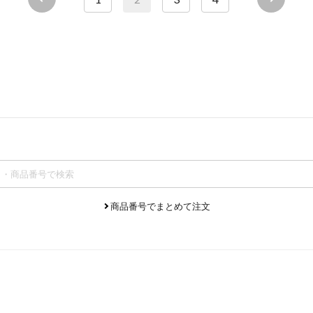
参加した多くの方に「セミナー内容に大変満足した
す！
※セミナーご参加者様アンケートより
＼ご参加いただいた方のリアルボイス／
「同じ妊婦さんが抱えている悩みを知ることができ
んから直接聞けて、とても有意義な時間でした。」
「実際にマタニティヨガを体験し、心も身体もリフ
妊婦さんだけでなくパートナーの方も一緒に参加し
みんなで一緒に運動不足や出産・育児のお悩みをス
カメラオフで視聴のみでもOK！
商品番号でまとめて注文
出産準備について気になることがある方は、どうぞ