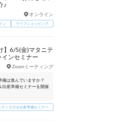
介♪
オンライン
イン
ライブショッピング
】6/5(金)マタニテ
ラインセミナー
Zoomミーティング
準備は進んでいますか？
＆出産準備セミナーを開催
ニティヨガに加えて、ナチ
ニティヨガ＆出産準備セミナー
ちゃんの沐浴やスキンケ
できます！