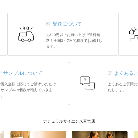
配送について
.regist-btn {
position: fixed;
4,320円以上お買い上げで送料無
bottom: 50px;
料！全国3～7日間程度でお届けし
right: calc(50% - 1166px / 2 - 30px);
ます。
z-index: 9999;
margin: 0;
}
サンプルについて
よくある
.regist-btn a {
display: flex;
ご購入金額に応じてご請求いただけ
よくあるご質問に
align-items: center;
るサンプルの個数が増えていきま
たします。
す。
justify-content: center;
width: 140px;
height: 140px;
border-radius: 50%;
ナチュラルサイエンス直営店
background-color: #FFAD41;
color: #fff;
text-decoration: none;