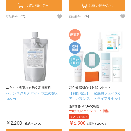
お買い物かごへ
お買い物かごへ
商品番号：472
商品番号：474
ニキビ・肌荒れを防ぐ泡洗顔料
混合敏感肌向けお試しセット
バランスクリアホイップ詰め替え
【初回限定】 敏感肌フェイスケ
ア バランス トライアルセット
200ml
通常価格 ￥2,100(税抜)
9/8までのキャンペーン価格
￥200
お得！
￥2,200
￥1,900
（税込￥2,420）
（税込￥2,090）