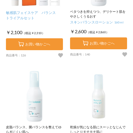
ベタつきを抑えつつ、デリケート肌を
敏感肌フェイスケア バランス
やさしくうるおす
トライアルセット
スキンバランスローション
160ｍl
￥2,600
￥2,100
（税込￥2,860）
（税込￥2,310）
お買い物かごへ
お買い物かごへ
商品番号：140
商品番号：126
皮脂バランス、菌バランスを整えてゆ
乾燥が気になる肌にスーッとなじんで
らぎにくい肌へ
しっとりモチモチ肌に