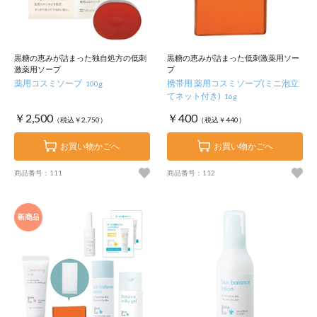
黒糖の恵みが詰まった独自処方の低刺
黒糖の恵みが詰まった低刺激薬用ソー
激薬用ソープ
プ
薬用コスミソープ
携帯用 薬用コスミソープ(ミニ泡立
100g
てネット付き)
16g
￥2,500
￥400
（税込￥2,750）
（税込￥440）
お買い物かごへ
お買い物かごへ
商品番号：111
商品番号：112