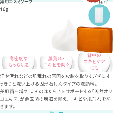
薬用コスミソープ
16g
背中の
高密度な
肌荒れ・
ニキビケア
もっちり泡
ニキビを防ぐ
にも
汗や汚れなどの肌荒れの原因を皮脂を取りすぎずにす
っきりと洗い上げる固形石けんタイプの洗顔料。
美肌菌を増やし、そのはたらきをサポートする「天然オリ
ゴエキス」が悪玉菌の増殖を抑え、ニキビや肌荒れを防
ぎます。