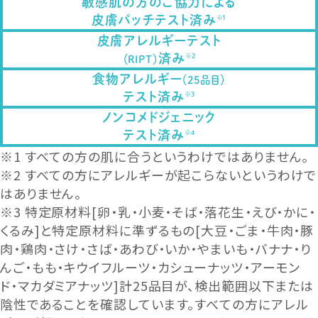
敏感肌の方のご協力による
皮膚パッチテスト済み
※1
皮膚アレルギーテスト
済み
※2
（RIPT）
食物アレルギー
（25品目）
テスト済み
※3
ノンコメドジェニック
テスト済み
※4
※1 すべての方の肌に合うというわけではありません。
※2 すべての方にアレルギーが起こらないというわけで
はありません。
※3 特定原材料[卵・乳・小麦・そば・落花生・えび・かに・
くるみ]と特定原材料に準ずるもの[大豆・ごま・牛肉・豚
肉・鶏肉・さけ・さば・あわび・いか・やまいも・バナナ・り
んご・もも・キウイフルーツ・カシューナッツ・アーモン
ド・マカダミアナッツ]計25品目が、検出範囲以下または
陰性であることを確認しています。すべての方にアレル