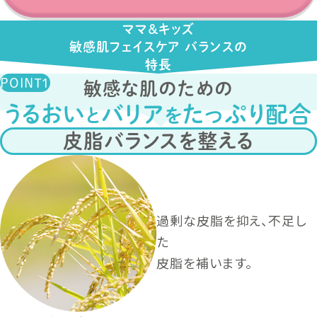
ママ＆キッズ
敏感肌フェイスケア バランスの
特長
敏感な肌のための
うるおい
バリア
たっぷり配合
と
を
皮脂バランスを整える
過剰な皮脂を抑え、不足し
た
皮脂を補います。