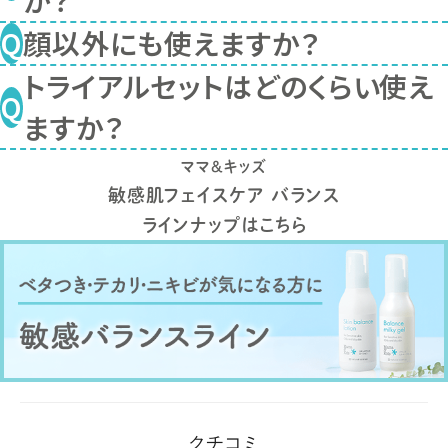
か？
いただけますが、ベタつきやニキビ
顔以外にも使えますか？
が気になり始めたときからお使いい
香料や着色料、アロマ成分やアル
トライアルセットはどのくらい使え
ただくのがおすすめです。
コール(エタノール)など、肌の刺激
特にデリケートなお顔の肌にもお
ますか？
になりうる成分は徹底してカットし
使いいただける設計のため、体にも
ママ＆キッズ
ています。
お使いいただけます。
朝晩お顔への使用で、約1週間お
敏感肌フェイスケア バランス
ラインナップはこちら
セラミドなどの肌本来の美肌成分を
高保湿なのにベタつかない使い心
使いいただけます。
たっぷり配合し、すこやかな肌を育み
地で、ボディへの使用もおすすめで
※使用量には個人差があります。
ます。
す。
クチコミ