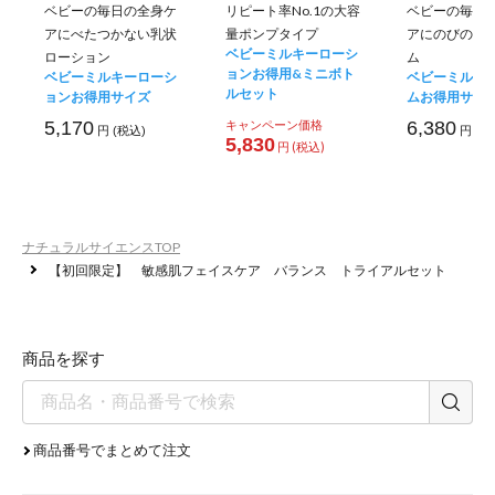
ベビーの毎日の全身ケ
リピート率No.1の大容
ベビーの毎日
アにべたつかない乳状
量ポンプタイプ
アにのびのい
ベビーミルキーローシ
ローション
ム
ョンお得用&ミニボト
ベビーミルキーローシ
ベビーミルキ
ルセット
ョンお得用サイズ
ムお得用サイ
5,170
キャンペーン価格
6,380
円 (税込)
円 (税
5,830
円 (税込)
ナチュラルサイエンスTOP
【初回限定】 敏感肌フェイスケア バランス トライアルセット
商品を探す
商品番号でまとめて注文