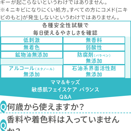
ギーが起こらないというわけではありません。
※4 ニキビになりにくい処方。すべての方にコメド(ニキ
ビのもと)が発生しないというわけではありません。
各種安全性試験で
毎日使えるやさしさを確認
低刺激
無香料
無着色
弱酸性
鉱物油無添加
防腐剤
（パラベン）
無添加
アルコール
石油系界面活性剤
（エタノール）
無添加
無添加
ママ＆キッズ
敏感肌フェイスケア バランス
Q&A
何歳から使えますか？
香料や着色料は入っていません
生まれたての赤ちゃんからご利用