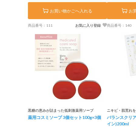
お買い物かごへ入れる
お
商品番号：111
お気に入り登録
商品番号：140
黒糖の恵みが詰まった低刺激薬用ソープ
ニキビ・肌荒れを
薬用コスミソープ 3個セット
100g×3個
バランスクリア
イン)
200ml