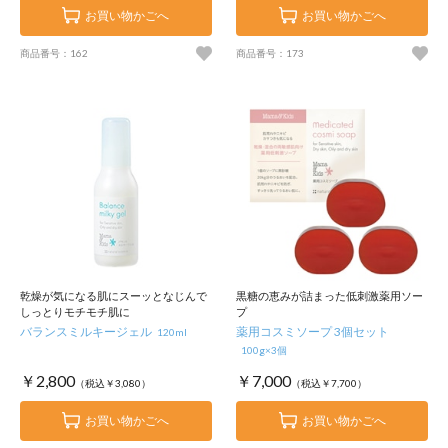
お買い物かごへ
お買い物かごへ
商品番号：162
商品番号：173
乾燥が気になる肌にスーッとなじんで
黒糖の恵みが詰まった低刺激薬用ソー
しっとりモチモチ肌に
プ
バランスミルキージェル
薬用コスミソープ 3個セット
120ml
100g×3個
￥2,800
￥7,000
（税込￥3,080）
（税込￥7,700）
お買い物かごへ
お買い物かごへ