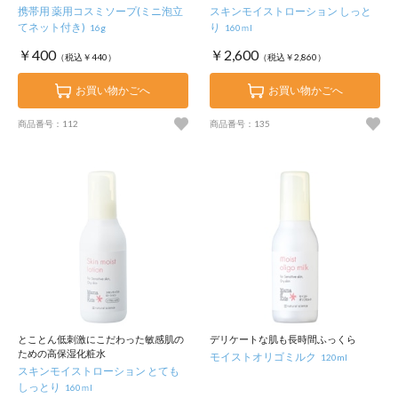
携帯用 薬用コスミソープ(ミニ泡立
スキンモイストローション しっと
てネット付き)
り
16g
160ｍl
￥400
￥2,600
（税込￥440）
（税込￥2,860）
お買い物かごへ
お買い物かごへ
商品番号：112
商品番号：135
とことん低刺激にこだわった敏感肌の
デリケートな肌も長時間ふっくら
ための高保湿化粧水
モイストオリゴミルク
120ml
スキンモイストローション とても
しっとり
160ｍl