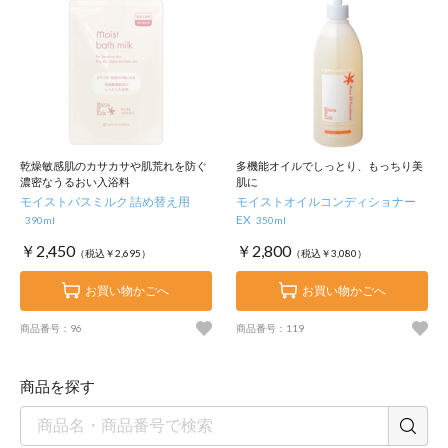
乾燥敏感肌のカサカサや肌荒れを防ぐ
多機能オイルでしっとり、もっちり美
濃密なうるおい入浴料
肌に
モイストバスミルク 詰め替え用
モイストオイルコンディショナー
EX
390ml
350ml
￥2,450
￥2,800
（税込￥2,695）
（税込￥3,080）
お買い物かごへ
お買い物かごへ
商品番号：96
商品番号：119
商品を探す