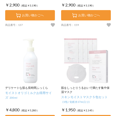
￥2,900
￥2,900
（税込￥3,190）
（税込￥3,190）
お買い物かごへ
お買い物かごへ
商品番号：137
商品番号：159
デリケートな肌も長時間ふっくら
肌をしっとりうるおいで満たす集中保
湿マスク
モイストオリゴミルクお得用サイ
スキンモイストマスク５包セット
ズ
200ml
(1包 / 化粧水17ml入り)
￥4,800
￥1,950
（税込￥5,280）
（税込￥2,145）