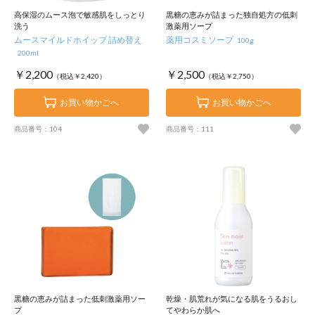
高保湿のムース泡で敏感肌をしっとり
黒糖の恵みが詰まった独自処方の低刺
洗う
激薬用ソープ
ムースマイルドホイップ 詰め替え
薬用コスミソープ
100g
200ml
￥2,200
￥2,500
（税込￥2,420）
（税込￥2,750）
お買い物かごへ
お買い物かごへ
商品番号：104
商品番号：111
黒糖の恵みが詰まった低刺激薬用ソー
乾燥・肌荒れが気になる肌をうるおし
プ
てやわらか肌へ