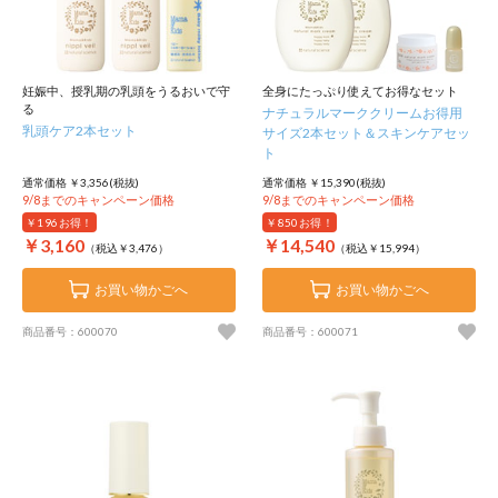
妊娠中、授乳期の乳頭をうるおいで守
全身にたっぷり使えてお得なセット
る
ナチュラルマーククリームお得用
乳頭ケア2本セット
サイズ2本セット＆スキンケアセッ
ト
通常価格 ￥3,356(税抜)
通常価格 ￥15,390(税抜)
9/8までのキャンペーン価格
9/8までのキャンペーン価格
￥196
お得！
￥850
お得！
￥3,160
￥14,540
（税込￥3,476）
（税込￥15,994）
お買い物かごへ
お買い物かごへ
商品番号：600070
商品番号：600071