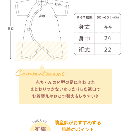
糸になる前の繊維の束を2本使
むぐことで、伸縮性・弾力・耐
こだわ
デリケートな赤ち
考え