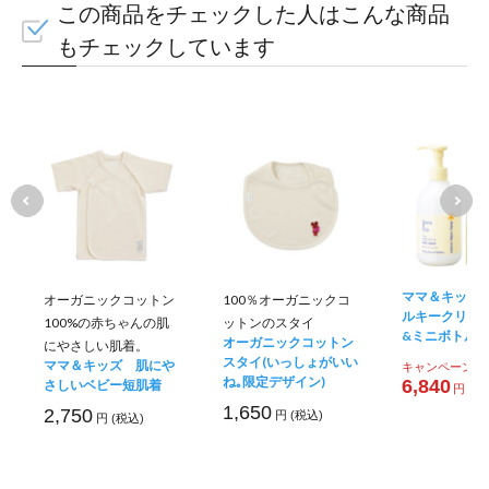
この商品をチェックした人はこんな商品
赤ちゃんを包み込むような仕様
もチェックしています
袖口の
表側に
ママ＆キッズ 
オーガニックコットン
100％オーガニックコ
ルキークリー
100%の赤ちゃんの肌
ットンのスタイ
&ミニボトル
オーガニックコットン
にやさしい肌着。
スタイ(いっしょがいい
ママ＆キッズ 肌にや
キャンペーン価
ね｡限定デザイン)
6,840
さしいベビー短肌着
円 (税
1,650
2,750
円 (税込)
円 (税込)