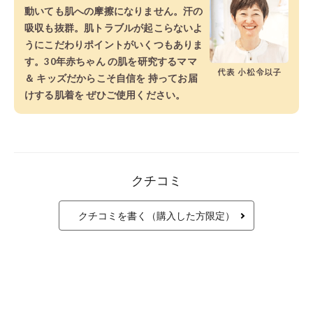
縫い代が肌に当たらない
裁縫の工夫
縫い代
すべて
クチコミ
クチコミを書く（購入した方限定）
脇に縫い目がない1枚仕立てで