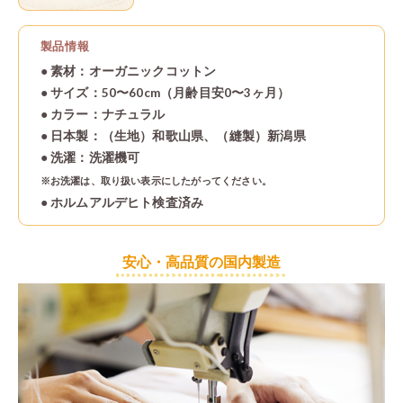
「ママ＆
ベビー肌着
こだわ
「プリスティン(PRI
オーガニックコッ
(株)アバン