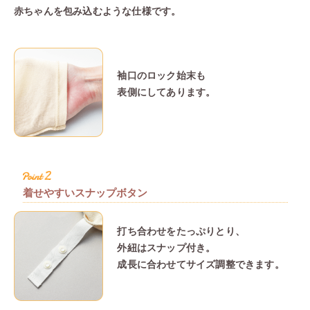
オーガニ
肌触り
汗をし
たくさ