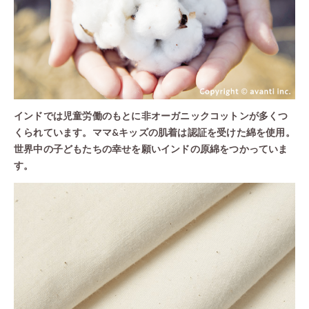
「世界中の子どもたちに笑顔で
児童労働に頼らない無農薬有機
こだわりました。
こだわ
オーガニックコッ
糸作り