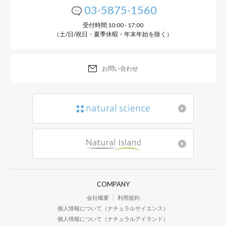
03-5875-1560
受付時間 10:00 - 17:00
（土/日/祝日・夏季休暇・年末年始を除く）
製品情報
お問い合わせ
● 素材：オーガニックコッ
● サイズ：50〜60cm（月
● カラー：ナチュラル
● 日本製：（生地）和歌山
● 洗濯：洗濯機可
COMPANY
会社概要
利用規約
※お洗濯は、取り扱い表示にしたが
個人情報について（ナチュラルサイエンス）
個人情報について（ナチュラルアイランド）