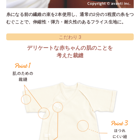
”もう一枚の
ストレスなく着て
糸から
すべては生
デリケートな赤ち
素材だけでは
「赤ちゃんの着心地