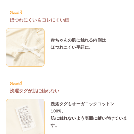
型崩れ
特別な
伸縮性
フライ