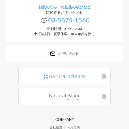
1.
お子さまの離乳食の進み具合に合わせたおかゆを
お肌の悩み・化粧品の成分など
に関するお問い合わせ
03-5875-1560
2.
ブロッコリーをゆでておく。
受付時間 10:00 - 17:00
（土/日/祝日・夏季休暇・年末年始を除く）
3.
ベビポタをそれぞれ別のお皿に大さじ1ずつ入れ
お問い合わせ
4.
ベビポタにんじんをにんじんの形におかゆにのせ
5.
小さく切ったブロッコリーをにんじんの葉っぱの
ベビポタとうもろこしを三角になるようおかゆに
6.
形になるよう２つに分けてのせたら、できあがり
COMPANY
会社概要
利用規約