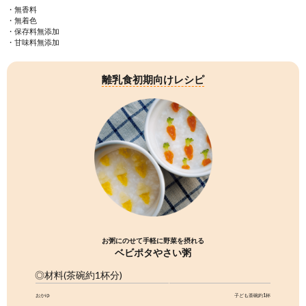
べビポタ大さじ1に対し、湯冷ま
け。 水分量によってマッシュ状