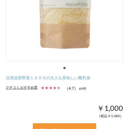
北海道産野菜１００％の大人も美味しい離乳食
クチコミ おすすめ度
（
4.7
）
69
件
￥1,000
（税込￥
1,080
）