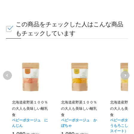
たに
HA
この商品をチェックした人はこんな商品
もチェックしています
赤ちゃんの毎日の食事
北海道産野菜１００％
北海道産野菜１００％
北海道産野菜
けます
の大人も美味しい離乳
の大人も美味しい離乳
の大人も美味
食
食
食
ベビーポタージュ に
ベビーポタージュ か
ベビーポター
んじん
ぼちゃ
うもろこし（
スイート）