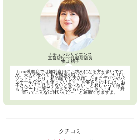
￥1,000
（税込 ￥1,080）
商品番号：85
詳しくはこちら
「ベビーオリゴ」を混ぜて食
ママ＆
ベビ
腸内
クチコミ