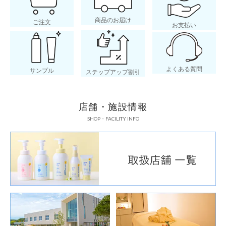
商品のお届け
ご注文
お支払い
よくある質問
サンプル
ステップアップ割引
店舗・施設情報
SHOP・FACILITY INFO
お粥にのせて手
ベビポタ
◎材料(茶碗約1杯分)
おかゆ