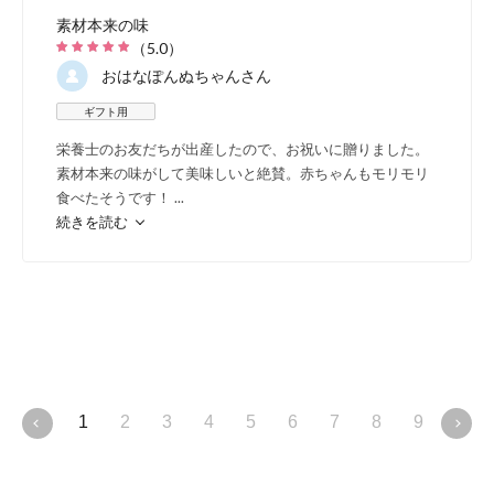
素材本来の味
（
5.0
）
ベビポタの品質は、官能試験結果にも表れ
おはなぽんぬちゃん
さん
ます。 大人が食べても美味しく、普段のお
ギフト用
や、介護食など多彩な用途で野菜本来の味
栄養士のお友だちが出産したので、お祝いに贈りました。
を楽しめます。
素材本来の味がして美味しいと絶賛。赤ちゃんもモリモリ
食べたそうです！
...
（図）類似製品との比較結果 ※札幌保健医
続きを読む
学保健医療学部栄養学科 官能試験報告書よ
1
2
3
4
5
6
7
8
9
10
高品
産業