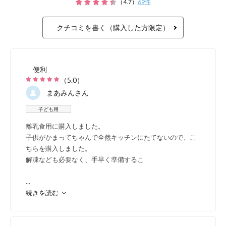
を整
（
4.7
）
69
件
赤ち
クチコミを書く（購入した方限定）
リゴ
かの
便利
（
5.0
）
り、
まあみん
さん
なの
子ども用
離乳食用に購入しました。
子供がかまってちゃんで全然キッチンにたてないので、こ
詳しく
ちらを購入しました。
解凍なども必要なく、手早く準備するこ
...
続きを読む
高品質を丁寧に製造