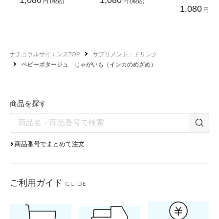
1,080
1,080
円 (税込)
円 (税込)
1,080
・無香料
円 (税
・無着色
・保存料無添加
ナチュラルサイエンスTOP
サプリメント・ドリンク
・甘味料無添加
ベビーポタージュ じゃがいも（インカのめざめ）
商品を探す
離乳食初期
商品番号でまとめて注文
ご利用ガイド
GUIDE