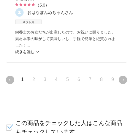
ベビポタの品質は、官能試験結果にも表れ
（
5.0
）
ます。 大人が食べても美味しく、普段のお
おはなぽんぬちゃん
さん
や、介護食など多彩な用途で野菜本来の味
ギフト用
を楽しめます。
栄養士のお友だちが出産したので、お祝いに贈りました。
素材本来の味がして美味しいし、手軽で簡単と絶賛されま
（図）類似製品との比較結果 ※札幌保健医
した！
...
学保健医療学部栄養学科 官能試験報告書よ
続きを読む
1
2
3
4
5
6
7
8
9
10
高品
産業
たに
この商品をチェックした人はこんな商品
HA
もチェックしています