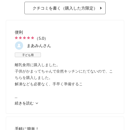
リゴ
クチコミを書く（購入した方限定）
かの
り、
便利
（
5.0
）
なの
まあみん
さん
子ども用
詳しく
離乳食用に購入しました。
子供がかまってちゃんで全然キッチンにたてないので、こ
ちらを購入しました。
解凍なども必要なく、手早く準備するこ
...
高品質を丁寧に製造
続きを読む
手軽に簡単！