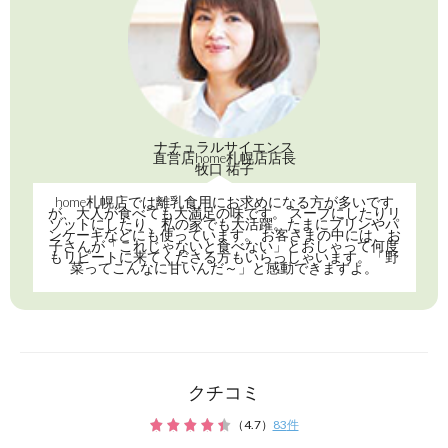
商品番号：85
詳しくはこちら
「ベビーオリゴ」を混ぜて食
ママ＆
ベビ
腸内
を整
クチコミ
（
4.7
）
83
件
赤ち