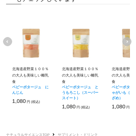
北海道産野菜１００％
北海道産野菜１００％
北海道産野菜
の大人も美味しい離乳
の大人も美味しい離乳
の大人も美味
赤ちゃんの毎日の食事
食
食
食
ベビーポタージュ に
ベビーポタージュ と
ベビーポター
んじん
うもろこし（スーパー
ゃがいも（イ
けます
スイート）
ざめ）
1,080
円 (税込)
1,080
1,080
円 (税込)
円 (税
・無香料
ナチュラルサイエンスTOP
サプリメント・ドリンク