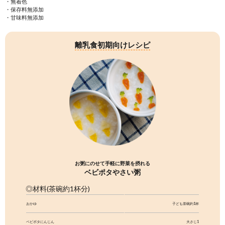
べビポタ大さじ1に対し、湯冷ま
け。 水分量によってマッシュ状
ろいろな料理に使えます。