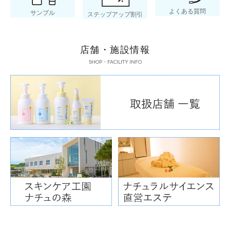
よくある質問
サンプル
ステップアップ割引
店舗・施設情報
SHOP・FACILITY INFO
お粥にのせて手
ベビポタ
◎材料(茶碗約1杯分)
おかゆ
ベビポタにんじん