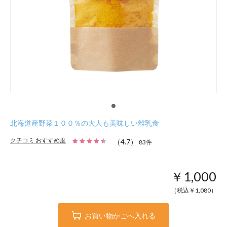
北海道産野菜１００％の大人も美味しい離乳食
クチコミ おすすめ度
（
4.7
）
83
件
￥1,000
（税込￥
1,080
）
お買い物かごへ入れる