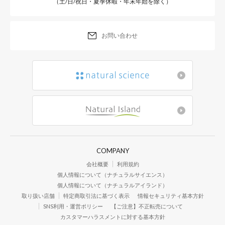
（土/日/祝日・夏季休暇・年末年始を除く）
2.
ブロッコリーをゆでておく。
お問い合わせ
3.
ベビポタをそれぞれ別のお皿に大さじ1ずつ入れ
4.
ベビポタにんじんをにんじんの形におかゆにのせ
5.
小さく切ったブロッコリーをにんじんの葉っぱの
COMPANY
ベビポタとうもろこしを三角になるようおかゆに
会社概要
利用規約
6.
形になるよう２つに分けてのせたら、できあがり
個人情報について（ナチュラルサイエンス）
個人情報について（ナチュラルアイランド）
取り扱い店舗
特定商取引法に基づく表示
情報セキュリティ基本方針
SNS利用・運営ポリシー
【ご注意】不正転売について
カスタマーハラスメントに対する基本方針