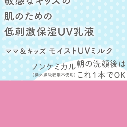
朝の洗顔後は
ノンケミカル
これ1本でOK
（紫外線吸収剤不使用）