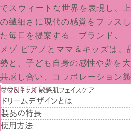
でスウィートな世界を表現し、
の繊細さに現代の感覚をプラス
た毎日を提案する」ブランド。
メゾ ピアノとママ＆キッズは、
勢と、子ども自身の感性や夢を
共感し合い、コラボレーション
CONTENTS
ママ＆キッズ 敏感肌フェイスケア
ドリームデザインとは
製品の特長
使用方法