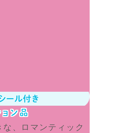
ルシール付き
ション品
きな、ロマンティック