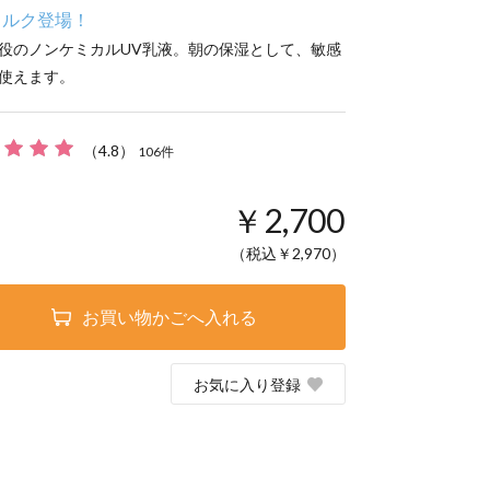
ミルク登場！
2役のノンケミカルUV乳液。朝の保湿として、敏感
使えます。
（
4.8
）
106
件
￥2,700
（税込￥
2,970
）
お買い物かごへ入れる
お気に入り登録