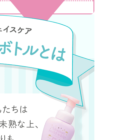
もたちは
未熟な上、
りも