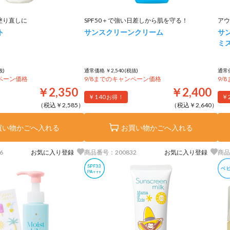
塗り直しに
SPF50＋で強い日差しから肌を守る！
アウ
ト
サンスクリーンクリーム
サ
ミ
抜)
通常価格 ￥2,540(税抜)
通常価
ンペーン価格
9/8までのキャンペーン価格
9/
￥2,350
￥2,400
￥140
￥
お得！
（税込￥2,585）
（税込￥2,640）
買い物かごへ入れる
お買い物かごへ入れる
6
お気に入り登録
商品番号：200832
お気に入り登録
商品