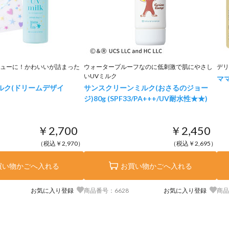
ューに！かわいいが詰まった
ウォータープルーフなのに低刺激で肌にやさし
デリ
いUVミルク
マ
ルク(ドリームデザイ
サンスクリーンミルク(おさるのジョー
ジ)
80g (SPF33/PA+++/UV耐水性★★)
￥2,700
￥2,450
（税込￥2,970）
（税込￥2,695）
買い物かごへ入れる
お買い物かごへ入れる
お気に入り登録
商品番号：6628
お気に入り登録
商品