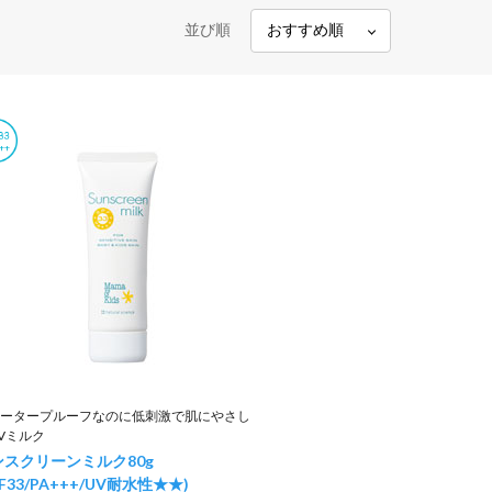
並び順
ータープルーフなのに低刺激で肌にやさし
Vミルク
ンスクリーンミルク
80g
PF33/PA+++/UV耐水性★★)