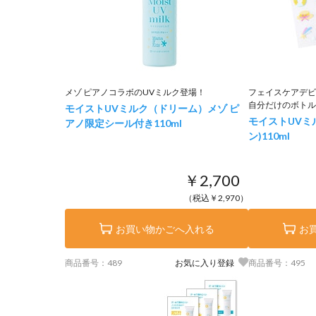
メゾ ピアノコラボのUVミルク登場！
フェイスケアデビ
自分だけのボトル
モイストUVミルク（ドリーム）メゾ ピ
モイストUVミ
アノ限定シール付き
110ml
ン)
110ml
￥2,700
（税込￥2,970）
お買い物かごへ入れる
お
商品番号：489
お気に入り登録
商品番号：495