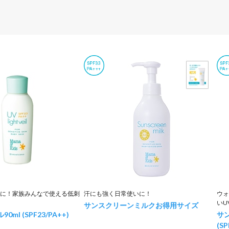
に！家族みんなで使える低刺
汗にも強く日常使いに！
ウォ
いU
サンスクリーンミルクお得用サイズ
ル
90ml (SPF23/PA++)
サ
(S