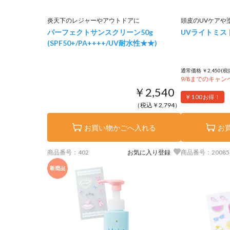
炎天下のレジャーやアウトドアに
頭皮のUVケアや
パーフェクトサンスクリーン
50g
UVライトミス
(SPF50+/PA++++/UV耐水性★★)
通常価格 ￥2,450(税
9/8までのキャ
￥2,540
￥100
お得！
（税込￥2,794）
お買い物かごへ入れる
お
商品番号：402
お気に入り登録
商品番号：20085