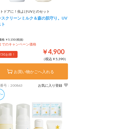
トドアに！虫よけUVとのセット
ンスクリーンミルク＆森の肌守り。UV
スト
格 ￥5,150(税抜)
8までのキャンペーン価格
￥4,900
250
お得！
（税込￥5,390）
お買い物かごへ入れる
番号：200863
お気に入り登録