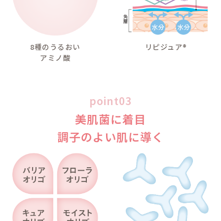
わりました。洗面所に並べて
ズ感。ママ＆キッズ ムース
用で詰め替えも可能です♪
ムー
詰替え
詰め
詰め替え
の内容
め替え