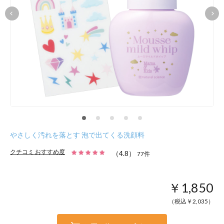
やさしく汚れを落とす 泡で出てくる洗顔料
クチコミ おすすめ度
（
4.8
）
77
件
￥1,850
（税込￥
2,035
）