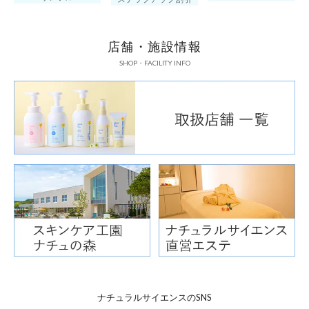
店舗・施設情報
SHOP・FACILITY INFO
8種のうるおい
アミノ酸
poi
ナチュラルサイエンスのSNS