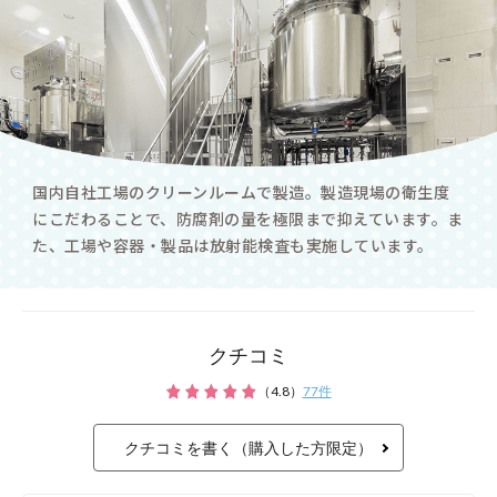
必要があります。
肌のバリア機能を高め
4種のヒト型セラミ
クチコミ
（
4.8
）
77
件
クチコミを書く（購入した方限定）