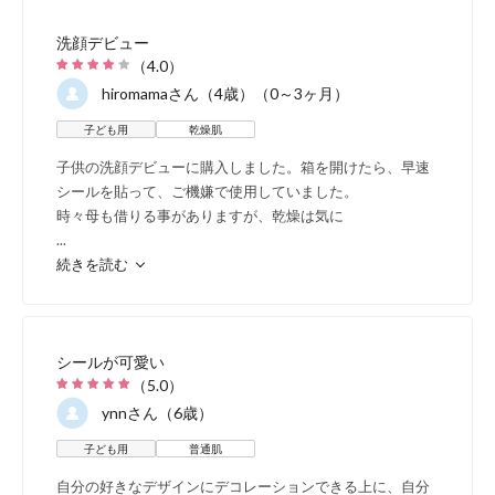
洗顔デビュー
（
4.0
）
hiromama
さん（4歳）（0～3ヶ月）
子ども用
乾燥肌
子供の洗顔デビューに購入しました。箱を開けたら、早速
シールを貼って、ご機嫌で使用していました。
時々母も借りる事がありますが、乾燥は気に
...
続きを読む
シールが可愛い
（
5.0
）
ynn
さん（6歳）
子ども用
普通肌
自分の好きなデザインにデコレーションできる上に、自分