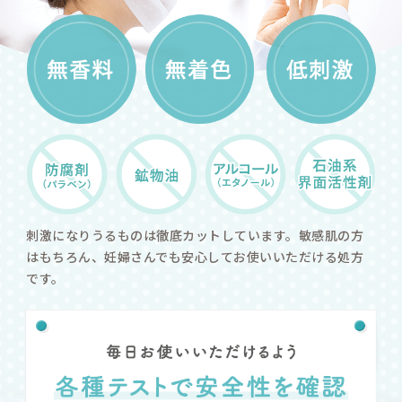
poi
肌を整え、本来
美容保護成