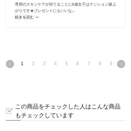
肌がつくり出すセラミド
専用のスキンケアが持てることに6歳女子はテンション爆上
がりです★プレゼントにもいいな
...
切な働きをする「４種の
続きを読む
肌なじみがよく、うるお
1
2
3
4
5
6
7
8
9
10
肌に不足してい
すこやかな肌へ整
この商品をチェックした人はこんな商品
もチェックしています