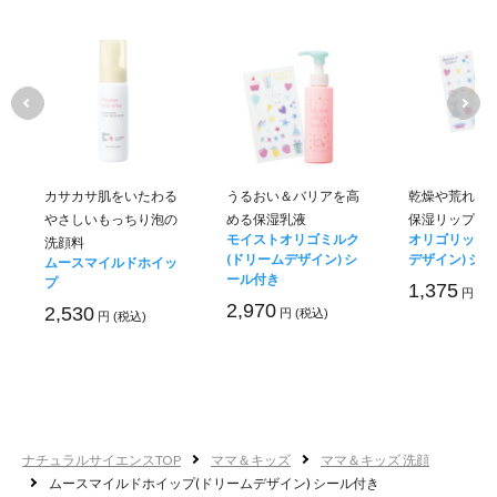
カサカサ肌をいたわる
うるおい＆バリアを高
乾燥や荒れか
やさしいもっちり泡の
める保湿乳液
保湿リップ
モイストオリゴミルク
オリゴリップ(
洗顔料
(ドリームデザイン) シ
デザイン) シ
ムースマイルドホイッ
ール付き
プ
1,375
円 (税
2,970
2,530
円 (税込)
円 (税込)
ナチュラルサイエンスTOP
ママ＆キッズ
ママ＆キッズ 洗顔
ムースマイルドホイップ(ドリームデザイン) シール付き