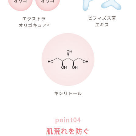
い。
夜、寝ている間に目やに