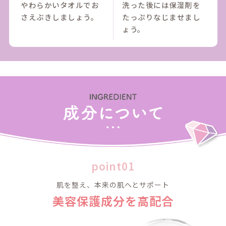
cont
製品について
お手入れ方法
成分について