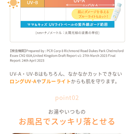
UVライト
UV
ベール
ベー
得用
¥ 2,695
ズ
¥ 5,
cont
製品につ