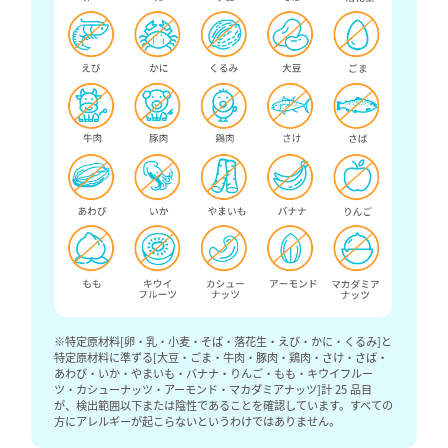
UV-B
肌が赤く炎症を起こしたり
UV-A
肌の奥深くまで届きます。U
め、室内や車内でも浴びる
特に「
ロングUV-A
」は真皮
ジを与え、シワやたるみの