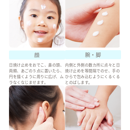
UV-A・UV-Bはもちろ
ロングUV-A
や
ブルーライ
poi
お湯や
お風呂でスッ