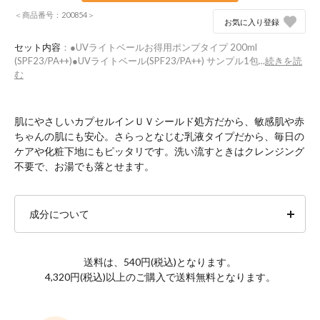
＜商品番号：200854＞
お気に入り登録
セット内容
：●UVライトベールお得用ポンプタイプ 200ml
(SPF23/PA++)●UVライトベール(SPF23/PA++) サンプル1包...
続きを読
む
肌にやさしいカプセルインＵＶシールド処方だから、敏感肌や赤
ちゃんの肌にも安心。さらっとなじむ乳液タイプだから、毎日の
ケアや化粧下地にもピッタリです。洗い流すときはクレンジング
不要で、お湯でも落とせます。
成分について