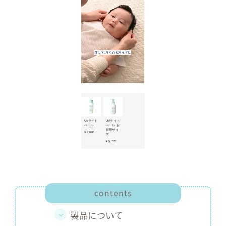
ママ&キッ
商品ライ