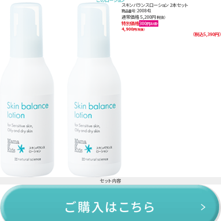
このローション
スキンバランスローション 2本セット
200841
商品番号：
通常価格 5,200円
（税抜）
特別価格
300
円お得!
4,900
円
（税抜）
（税込5,390円）
セット内容
スキンバランスローション 160ml×2本