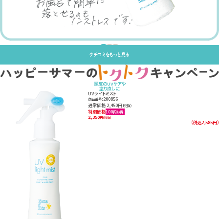
クチコミをもっと見る
頭皮のUVケアや
塗り直しに
UVライトミスト
200856
商品番号：
通常価格 2,450円
（税抜）
特別価格
100
円お得!
2,350
円
（税抜）
（税込2,585円）