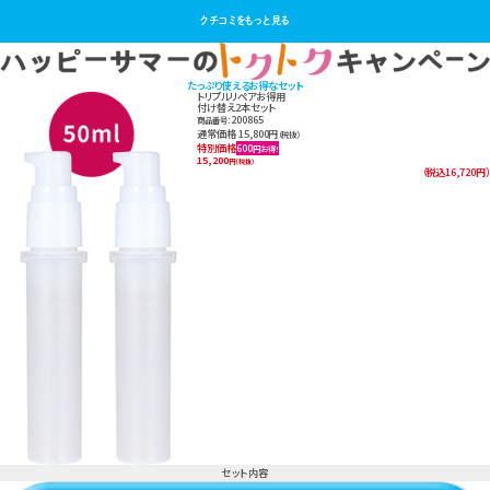
クチコミをもっと見る
たっぷり使えるお得なセット
トリプルリペアお得用
付け替え2本セット
200865
商品番号：
通常価格 15,800円
（税抜）
特別価格
600
円お得!
15,200
円
（税抜）
（税込16,720円）
セット内容
トリプルリペア付け替えお得用サイズ 50ml×2本