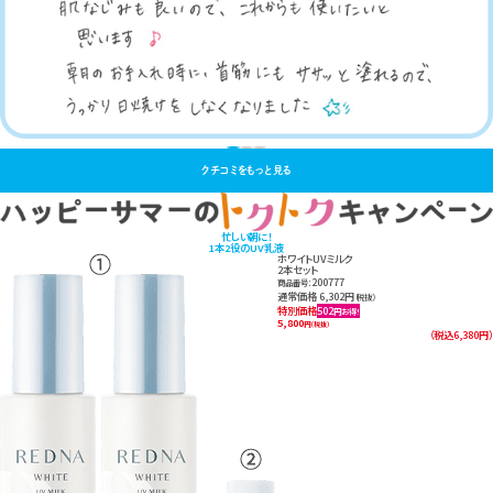
クチコミをもっと見る
忙しい朝に！
1本2役のUV乳液
ホワイトUVミルク
2本セット
200777
商品番号：
通常価格 6,302円
（税抜）
特別価格
502
円お得!
5,800
円
（税抜）
（税込6,380円）