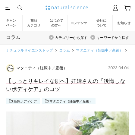
キャン
商品
はじめて
会社に
コンテンツ
お知らせ
ペーン
カテゴリ
の方へ
ついて
コラム
カテゴリーから探す
キーワードから探す
ナチュラルサイエンストップ
コラム
マタニティ（妊娠中／産後）
妊
マタニティ（妊娠中／産後）
2023.04.04
【しっとりキレイな肌へ】妊婦さんの「後悔しな
いボディケア」のコツ
妊娠ボディケア
マタニティ（妊娠中／産後）