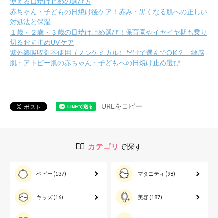
使える日焼け止めの選び方
赤ちゃん・子どもの日焼け後ケア！赤み・黒くなる肌への正しい
対処法と保湿
１歳・２歳・３歳の日焼け止め選び！保育園やイヤイヤ期も乗り
切るおすすめUVケア
紫外線吸収剤不使用（ノンケミカル）だけで選んでOK？ 敏感
肌・アトピー肌の赤ちゃん・子どもへの日焼け止め選び
URLをコピー
カテゴリ
で探す
ベビー
(137)
マタニティ
(98)
キッズ
(16)
美容
(187)