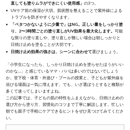
直しても塗りムラができにくい使用感」
の3つ。
UVケア前の保湿が大切。肌状態を整えることで紫外線による
トラブルを防ぎやすくなります。
「ベタつかないように少量で」はNG。正しい量をしっかり塗
り、2〜3時間ごとの塗り直しがUV効果を最大化します。
可能
な限りの塗り直しや、塗り直しが難しい場合は朝しっかりと
日焼け止めを塗ることが大切です。
日焼け止め効果の強さは、シーンに合わせて
選びましょう。
「小学生になったら、しっかり日焼け止めを塗らせたほうがいい
のかな…」と感じているママ・パパは多いのではないでしょう
か。登下校・体育・外遊び・プールの授業と、子どもが紫外線を
浴びる場面は一気に増えます。でも、いざ選ぼうとすると種類が
多くて迷ってしまいますよね。
この記事では、子どもの肌の特性をふまえながら、日焼け止めの
選び方から塗り方、習慣化のコツまで丁寧に解説します。忙しい
朝でも親子で手軽にケアできるヒントをぜひ見つけてみてくださ
い。