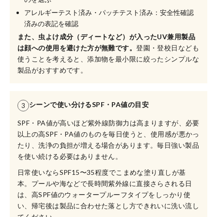
アレルギーテスト済み・パッチテスト済み：安全性確認
済みの表記を確認
また、虫よけ成分（ディートなど）が入ったUV兼用製品
は顔への使用を避けた方が無難です。
登園・登校日なども
使うことを考えると、添加物を最小限に絞ったシンプルな
製品がおすすめです。
シーンで使い分けるSPF・PA値の目安
3
SPF・PA値が高いほど紫外線防御力は高まりますが、必要
以上の高SPF・PA値のものを毎日使うと、使用感が悪かっ
たり、洗浄の負担が増える場合があります。毎日強い製品
を使い続ける必要はありません。
日常使いならSPF15〜35程度でこまめな塗り直しが基
本。プールや海などで長時間紫外線に直接さらされる日
は、高SPF値のウォータープルーフタイプをしっかり使
い、帰宅後は製品に合わせた落とし方できれいに洗い流し
てください。