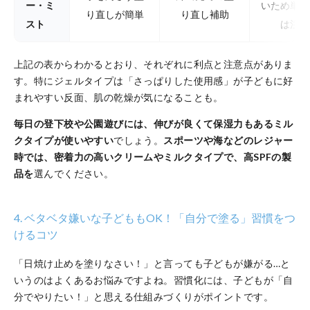
ー・ミ
いため単独
り直しが簡単
り直し補助
スト
は注意
上記の表からわかるとおり、それぞれに利点と注意点がありま
す。特にジェルタイプは「さっぱりした使用感」が子どもに好
まれやすい反面、肌の乾燥が気になることも。
毎日の登下校や公園遊びには、伸びが良くて保湿力もあるミル
クタイプが使いやすい
でしょう。
スポーツや海などのレジャー
時では、密着力の高いクリームやミルクタイプで、高SPFの製
品を
選んでください。
4. ベタベタ嫌いな子どももOK！「自分で塗る」習慣をつ
けるコツ
「日焼け止めを塗りなさい！」と言っても子どもが嫌がる…と
いうのはよくあるお悩みですよね。習慣化には、子どもが「自
分でやりたい！」と思える仕組みづくりがポイントです。