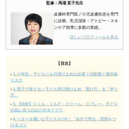
監修：馬場 直子先生
皮膚科専門医／小児皮膚疾患を専門
に診療。乳児湿疹・アトピー・スキ
ンケア指導に多数の実績。
詳しいプロフィールを見る
【目次】
1. 小学生・子どもにも日焼け止めは必要？活動量と紫外線
リスク
2. 親子で使える！子ども用日焼け止め「選び方」＆「塗り
方」
3. 【比較】ジェル・ミルク・クリーム・スプレー、子ども
の肌に合うのはどのタイプ？
4. ベタベタ嫌いな子どももOK！「自分で塗る」習慣をつ
けるコツ