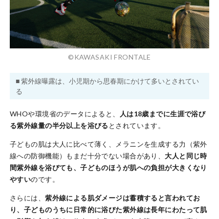
©KAWASAKI FRONTALE
■ 紫外線曝露は、小児期から思春期にかけて多いとされてい
る
WHOや環境省のデータによると、
人は18歳までに生涯で浴び
る紫外線量の半分以上を浴びる
とされています。
子どもの肌は大人に比べて薄く、メラニンを生成する力（紫外
線への防御機能）もまだ十分でない場合があり、
大人と同じ時
間紫外線を浴びても、子どものほうが肌への負担が大きくなり
やすい
のです。
さらには、
紫外線による肌ダメージは蓄積すると言われてお
り、子どものうちに日常的に浴びた紫外線は長年にわたって肌