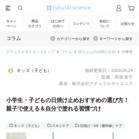
キャン
商品
はじめて
会社に
コンテンツ
お知らせ
ペーン
カテゴリ
の方へ
ついて
コラム
カテゴリーから探す
キーワードから探す
ナチュラルサイエンストップ
コラム
赤ちゃんの日焼け止め
小学生・
キッズ（子ども）
最終更新日：2026.04.24
監修：馬場 直子
著者：株式会社ナチュラルサイエンス
小学生・子どもの日焼け止めおすすめの選び方！
親子で使える＆自分で塗れる習慣づけ
キッズ（子ども）
スキンケア
日焼け・UV（紫外線）ケア