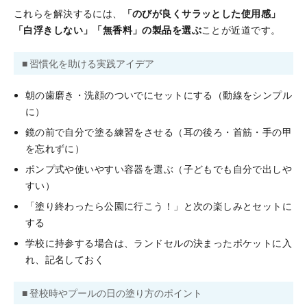
これらを解決するには、
「のびが良くサラッとした使用感」
「白浮きしない」「無香料」の製品を選ぶ
ことが近道です。
■ 習慣化を助ける実践アイデア
朝の歯磨き・洗顔のついでにセットにする（動線をシンプル
に）
鏡の前で自分で塗る練習をさせる（耳の後ろ・首筋・手の甲
を忘れずに）
ポンプ式や使いやすい容器を選ぶ（子どもでも自分で出しや
すい）
「塗り終わったら公園に行こう！」と次の楽しみとセットに
する
学校に持参する場合は、ランドセルの決まったポケットに入
れ、記名しておく
■ 登校時やプールの日の塗り方のポイント