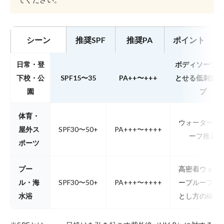
シーン
推奨SPF
推奨PA
ポイント
日常・登
ボディソープで
下校・公
SPF15〜35
PA++〜+++
とせる低刺激タ
園
プ
体育・
ウォータープ
屋外ス
SPF30〜50+
PA+++〜++++
ーフ推奨
ポーツ
プー
高密着ウォー
ル・海
SPF30〜50+
PA+++〜++++
ープルーフ。
水浴
とし方の確認