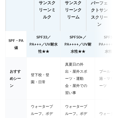
サンスク
サンスク
パーフェ
リーンミ
リーンク
クトサン
ルク
リーム
スクリー
ン
SPF33／
SPF50+／
SPF50
SPF・PA
PA+++／UV耐水
PA++++／UV耐
PA++++／
値
性★★
水性★★
水性★
真夏日の外
おすす
出・屋外スポ
プール・海
登下校・登
めシー
ーツ・運動
浴・マリン
園・日常
ン
会・屋外での
ーツ
習い事
ウォータープ
ウォータープ
ルーフ。ボデ
ルーフ。ボデ
ウォーター