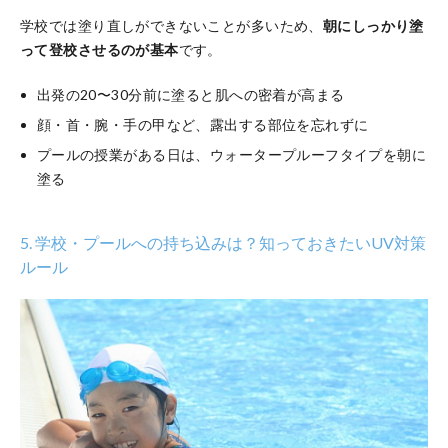
学校では塗り直しができないことが多いため、
朝にしっかり塗
って登校させるのが基本
です。
出発の20〜30分前に塗ると肌への密着が高まる
顔・首・腕・手の甲など、露出する部位を忘れずに
プールの授業がある日は、ウォータープルーフタイプを朝に
塗る
5. 学校・プールへの持ち込みは？知っておきたいUV対策
ルール