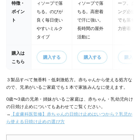
特徴・
ィソープで落
ィソープで落
ーフ。クレ
ポイン
ちる。のびが
ちる。高密着
ング必須。
ト
良く毎日使い
で汗に強い。
でも落ちな
やすいミルク
長時間の屋外
力密着
タイプ
活動に
購入は
購入する
購入する
購入す
こちら
３製品すべて無香料・低刺激処方。赤ちゃんから使える処方な
ので、兄弟がいるご家庭でも１本で家族みんなに使えます。
0歳〜3歳の兄弟・姉妹がいるご家庭は、赤ちゃん・乳幼児向け
の日焼け止めについてもあわせてご覧ください。
→
【皮膚科医監修】赤ちゃんの日焼け止めはいつから？乳児か
ら使える日焼け止めの選び方