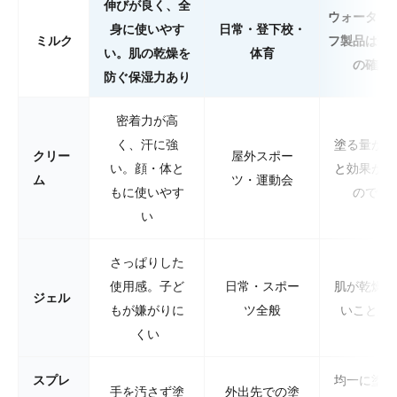
伸びが良く、全
ウォーター
身に使いやす
日常・登下校・
ミルク
フ製品は落
い。肌の乾燥を
体育
の確認
防ぐ保湿力あり
密着力が高
く、汗に強
塗る量が少
クリー
屋外スポー
い。顔・体と
と効果が落
ム
ツ・運動会
もに使いやす
ので注
い
さっぱりした
使用感。子ど
日常・スポー
肌が乾燥し
ジェル
もが嫌がりに
ツ全般
いことが
くい
スプレ
均一に塗れ
手を汚さず塗
外出先での塗