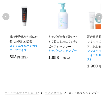
マグネシウム
Mg
髪に必要なタン
微粒子浄化炭が歯に付
キッズが自分で洗いや
混合敏感肌の
着した汚れを吸着
すく目にしみにくい泡
マ＆キッズフ
銅
スミミネラルハミガキ
状ヘアシャンプー
アお試しセッ
Cu
ハーフサイズ
キッズヘアシャンプー
ママ＆キッズ 
ライアルセット
組織内の酵素を活
503
1,958
円 (税込)
円 (税込)
ス)
1,980
円 (税
ーゲンの合成を促
亜鉛
ナチュラルサイエンスTOP
スミミネラル
スミミネラルシャンプー
Zn