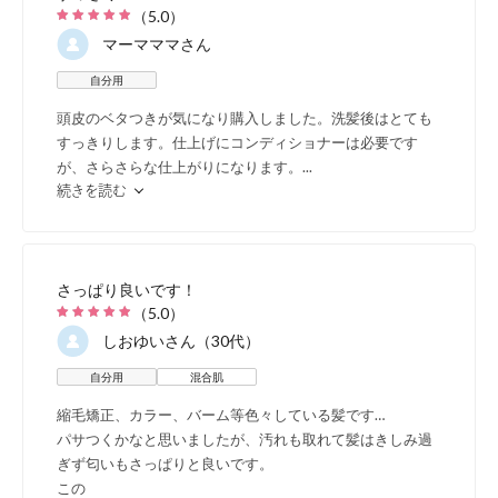
（
5.0
）
人体の正常な働きのた
マーマママ
さん
髪の成長や健康な地肌
自分用
頭皮のベタつきが気になり購入しました。洗髪後はとても
とするミネラルが重要
すっきりします。仕上げにコンディショナーは必要です
が、さらさらな仕上がりになります。
...
れ注目を浴びています
続きを読む
特に髪はダメージを受
に失いがちに。スミミ
さっぱり良いです！
（
5.0
）
の中でも、人体のミネ
しおゆい
さん（30代）
自分用
混合肌
ことで、経皮吸収され
縮毛矯正、カラー、バーム等色々している髪です…
水・海藻などから抽出
パサつくかなと思いましたが、汚れも取れて髪はきしみ過
ぎず匂いもさっぱりと良いです。
ランスよく配合していま
この