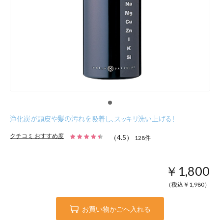
浄化炭が頭皮や髪の汚れを吸着し、スッキリ洗い上げる！
クチコミ おすすめ度
（
4.5
）
128
件
￥1,800
（税込￥
1,980
）
お買い物かごへ入れる