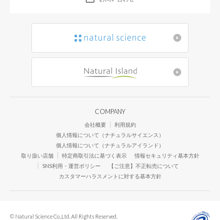
刺激を与えずうるおいの
さとうきび、ヤシを高いレ
いアミノ酸洗浄成分を配合
成分を含むものに比べて刺
COMPANY
全性の高さが実証されてい
会社概要
利用規約
個人情報について（ナチュラルサイエンス）
だから皮フを傷めずに、余
個人情報について（ナチュラルアイランド）
取り扱い店舗
特定商取引法に基づく表示
情報セキュリティ基本方針
り、洗い上がりはさっぱり
SNS利用・運営ポリシー
【ご注意】不正転売について
カスタマーハラスメントに対する基本方針
るおいが髪に残ります。
© Natural Science Co.,Ltd. All Rights Reserved.