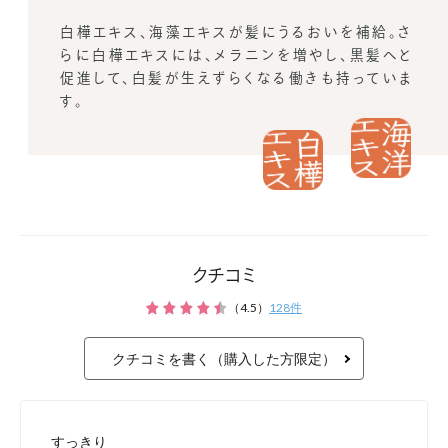
海洋生まれの
生体ミネラル
クチコミ
（
4.5
）
128
件
クチコミを書く（購入した方限定）
髪と地肌に必要な栄養
すっきり