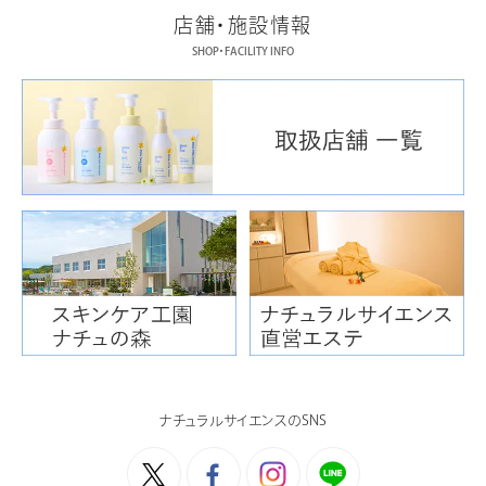
店舗・施設情報
SHOP・FACILITY INFO
ヨウ素
I
海藻に特に多く含
ルにうるおいを与
ナチュラルサイエンスのSNS