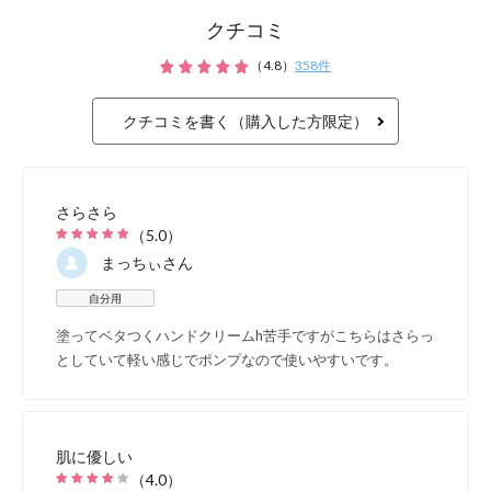
クチコミ
（
4.8
）
358
件
クチコミを書く（購入した方限定）
さらさら
（
5.0
）
まっちぃ
さん
自分用
塗ってベタつくハンドクリームh苦手ですがこちらはさらっ
としていて軽い感じでポンプなので使いやすいです。
◆
水仕事が多いママに。
肌に優しい
（
4.0
）