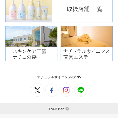
（2015年3月、ナチュラルサイ
塗り方のポイント
ナチュラルサイエンスのSNS
肌は拭いたり洗ったりするたびに
リームでのこまめなケアが、手荒
PAGE TOP
方も重要です。