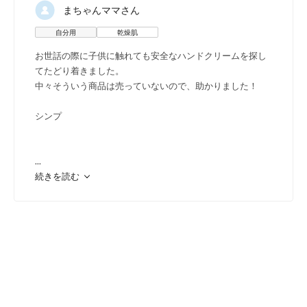
◆
デリケート肌のベビー&キッ
まちゃんママ
さん
◆
手荒れしやすい方に
自分用
乾燥肌
お世話の際に子供に触れても安全なハンドクリームを探し
てたどり着きました。
中々そういう商品は売っていないので、助かりました！
シンプ
素早く浸透して
...
続きを読む
ベタつかない