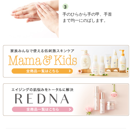
●
弱酸性
●
鉱物油無添加
●
パラベン
●
アルコール（エタノール）無添
●
石油系界面活性剤無添加
水をはじいて高保湿！