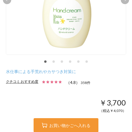
水仕事による手荒れやカサつき対策に
クチコミ おすすめ度
（
4.8
）
358
件
￥3,700
（税込￥
4,070
）
お買い物かごへ入れる