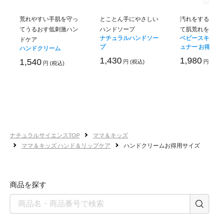
荒れやすい手肌を守っ
とことん手にやさしい
汚れをするん
てうるおす低刺激ハン
ハンドソープ
て肌荒れを防
ナチュラルハンドソー
ベビースキン
ドケア
プ
ュナー お得用
ハンドクリーム
1,430
1,980
1,540
円 (税込)
円 (税
円 (税込)
手荒れもこんなに改善
92％が実感！
ナチュラルサイエンスTOP
ママ＆キッズ
ママ＆キッズ ハンド＆リップケア
ハンドクリームお得用サイズ
商品を探す