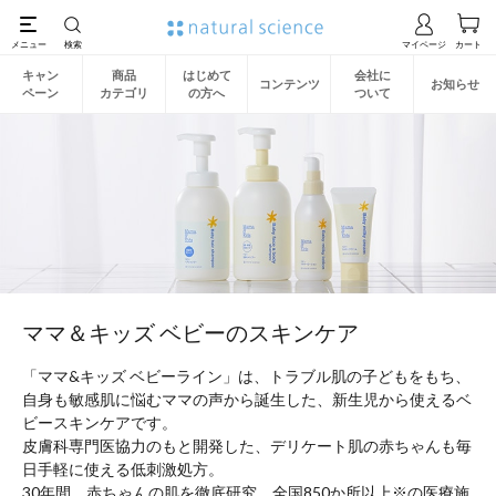
キャン
商品
はじめて
会社に
コンテンツ
お知らせ
ペーン
カテゴリ
の方へ
ついて
ママ＆キッズ ベビーのスキンケア
「ママ&キッズ ベビーライン」は、トラブル肌の子どもをもち、
自身も敏感肌に悩むママの声から誕生した、新生児から使えるベ
ビースキンケアです。
皮膚科専門医協力のもと開発した、デリケート肌の赤ちゃんも毎
日手軽に使える低刺激処方。
30年間、赤ちゃんの肌を徹底研究、全国850か所以上※の医療施