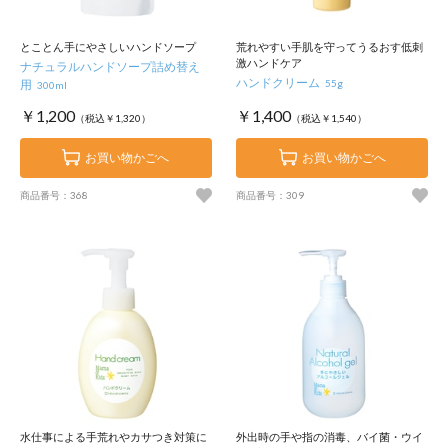
とことん手にやさしいハンドソープ
荒れやすい手肌を守ってうるおす低刺
激ハンドケア
ナチュラルハンドソープ詰め替え
ハンドクリーム
用
55g
300ml
￥1,200
￥1,400
（税込￥1,320）
（税込￥1,540）
お買い物かごへ
お買い物かごへ
商品番号：368
商品番号：309
水仕事による手荒れやカサつき対策に
外出時の手や指の消毒、バイ菌・ウイ