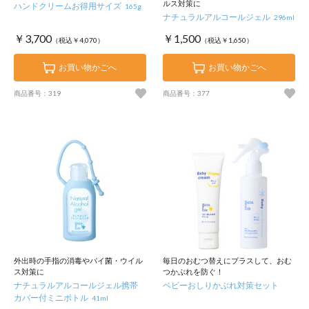
ルス対策に
ハンドクリームお得用サイズ
165g
ナチュラルアルコールジェル
296ml
￥3,700
￥1,500
（税込￥4,070）
（税込￥1,650）
お買い物かごへ
お買い物かごへ
商品番号：319
商品番号：377
外出時の手指の消毒やバイ菌・ウイル
毎日のおむつ替えにプラスして、おむ
ス対策に
つかぶれを防ぐ！
ナチュラルアルコールジェル携帯
ベビーおしりかぶれ対策セット
カバー付ミニボトル
41ml