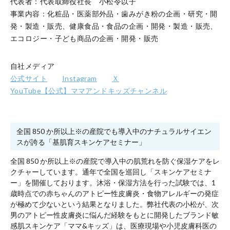
代表者：代表取締役社長 小松令以子
事業内容：化粧品・医薬部外品・歯みがき粉の企画・研究・開
発・製造・販売、健康食品・食品の企画・開発・製造・販売、
エコロジー・子ども商品の企画・開発・販売
自社メディア
公式サイト
Instagram
Ｘ
YouTube【公式】ママアンドキッズチャンネル
全国 850 か所以上※の産院でも導入中のナチュラルサイエン
スが誇る「基肌育スキンケアセミナー」
全国 850 か所以上※の産院で導入中の肌荒れを防ぐ保湿ケアをレ
クチャーしています。通年で全国を巡回し「スキンケアセミナ
ー」を開催しております。沐浴・保湿方法を⾏った試験では、1
歳時点での赤ちゃんのアトピー性⽪膚炎・食物アレルギーの発症
が極めて少ないという結果となりました。弊社代表の⼩松が、次
男のアトピー性⽪膚炎に悩んだ経験をもとに開発したブランド敏
感肌スキンケア「ママ&キッズ」は、医療現場や⼩児⽪膚科医の