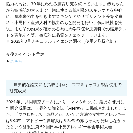
協⼒のもと、30 年にわたる肌育研究を続けています。赤ちゃん
から敏感肌の大人まで一緒に使える低刺激のスキンケアを中心
に、肌本来の⼒を引き出すスキンケアやサプリメント等を⽪膚
科・⼩児科・産婦人科の協⼒のもと開発を⾏い、低刺激性を実
現。またその効果を確かめる為に大学病院や⽪膚科での臨床テス
トを実施する等、徹底的に品質をチェックしています。
※ 2025年3月ナチュラルサイエンス調べ（使用／取扱合計）
今後のイベント予定
▶
こちら
―世界的な論文にも掲載された「ママ＆キッズ」製品使用の
研究成果―
2024 年、共同研究チームにより「ママ＆キッズ」製品を使用し
た研究成果は、世界的な論文誌『Allergy』に掲載されました。ま
た、「ママ&キッズ」製品と正しいケア方法で食物性アレルギー
は98.3%、アトピー性⽪膚炎は 92.7%の赤ちゃんが発症しなかっ
たという結果は第 59 回日本⼩児アレルギー学会学術大会
（2022）でも報告されています。