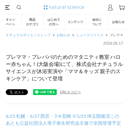
キャン
商品
はじめて
会社に
コンテンツ
お知らせ
ペーン
カテゴリ
の方へ
ついて
ナチュラルサイエンストップ
お知らせ
ニュースリリース
プレママ・
2026.06.17
プレママ・プレパパのためのマタニティ教室 ハロ
ー赤ちゃん！(大阪会場)にて、株式会社ナチュラル
サイエンスが沐浴実演や「ママ＆キッズ 親子のス
キンケア」について登壇
URLをコピー
6/21 札幌・6/27 西宮・7/4 尼崎 ※5/21 埼玉開催済この
あとも公益社団法人母子衛生研究会主催で全国登壇予定