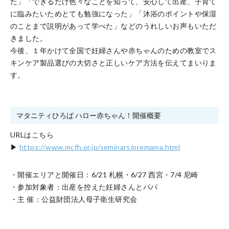
た」「できるだけ色々なことを知って、安心して出産、子育て
に臨みたいためとても勉強になった」「沐浴のポイントや保湿
のことまで説明があって学べた」などのうれしいお声もいただ
きました。
今後、１年かけて全国で妊婦さんや赤ちゃんのための教室でス
キンケア製品選びの大切さと正しいケア方法を伝えてまいりま
す。
マタニティひろば ハロー赤ちゃん！開催概要
URLはこちら
▶
https://www.mcfh.or.jp/seminars/premama.html
・開催エリアと開催日：6/21 札幌・6/27 西宮・7/4 尼崎
・参加対象者：出産を控えた妊婦さんとパパ
・主 催：公益財団法人母子衛生研究会