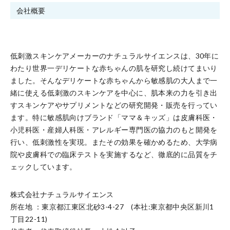
会社概要
低刺激スキンケアメーカーのナチュラルサイエンスは、30年に
わたり世界一デリケートな赤ちゃんの肌を研究し続けてまいり
ました。そんなデリケートな赤ちゃんから敏感肌の大人まで一
緒に使える低刺激のスキンケアを中⼼に、肌本来の⼒を引き出
すスキンケアやサプリメントなどの研究開発・販売を⾏ってい
ます。特に敏感肌向けブランド「ママ＆キッズ」は⽪膚科医・
⼩児科医・産婦⼈科医・アレルギー専門医の協⼒のもと開発を
⾏い、低刺激性を実現。またその効果を確かめるため、⼤学病
院や⽪膚科での臨床テストを実施するなど、徹底的に品質をチ
ェックしています。
株式会社ナチュラルサイエンス
所在地 ：東京都江東区北砂3-4-27 (本社:東京都中央区新川1
丁目22-11)