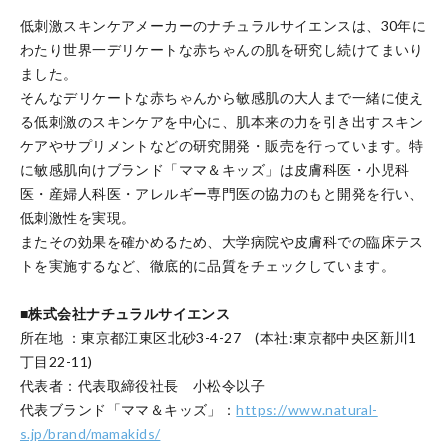
低刺激スキンケアメーカーのナチュラルサイエンスは、30年に
わたり世界一デリケートな赤ちゃんの肌を研究し続けてまいり
ました。
そんなデリケートな赤ちゃんから敏感肌の大人まで一緒に使え
る低刺激のスキンケアを中⼼に、肌本来の⼒を引き出すスキン
ケアやサプリメントなどの研究開発・販売を⾏っています。特
に敏感肌向けブランド「ママ＆キッズ」は⽪膚科医・⼩児科
医・産婦⼈科医・アレルギー専門医の協⼒のもと開発を⾏い、
低刺激性を実現。
またその効果を確かめるため、⼤学病院や⽪膚科での臨床テス
トを実施するなど、徹底的に品質をチェックしています。
■株式会社ナチュラルサイエンス
所在地 ：東京都江東区北砂3-4-27 (本社:東京都中央区新川1
丁目22-11)
代表者：代表取締役社長 小松令以子
代表ブランド「ママ＆キッズ」：
https://www.natural-
s.jp/brand/mamakids/