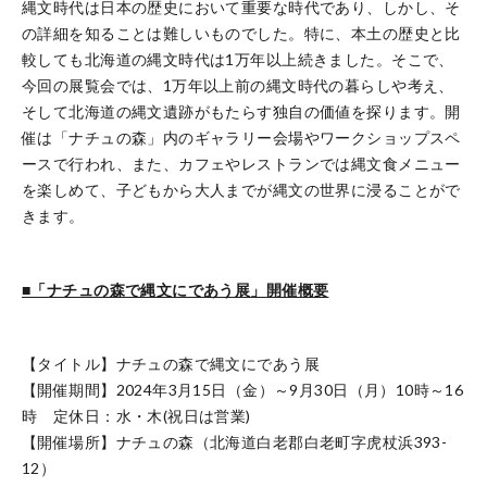
縄文時代は日本の歴史において重要な時代であり、しかし、そ
の詳細を知ることは難しいものでした。特に、本土の歴史と比
較しても北海道の縄文時代は1万年以上続きました。そこで、
今回の展覧会では、1万年以上前の縄文時代の暮らしや考え、
そして北海道の縄文遺跡がもたらす独自の価値を探ります。開
催は「ナチュの森」内のギャラリー会場やワークショップスペ
ースで行われ、また、カフェやレストランでは縄文食メニュー
を楽しめて、子どもから大人までが縄文の世界に浸ることがで
きます。
■「ナチュの森で縄文にであう展」開催概要
【タイトル】ナチュの森で縄文にであう展
【開催期間】2024年3月15日（金）～9月30日（月）10時～16
時 定休日：水・木(祝日は営業)
【開催場所】ナチュの森（北海道白老郡白老町字虎杖浜393-
12）