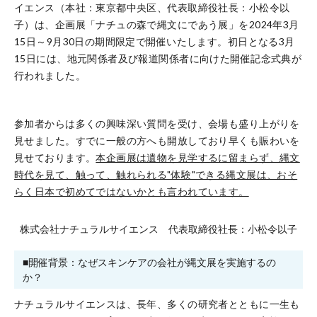
イエンス（本社：東京都中央区、代表取締役社長：小松令以
子）は、企画展「ナチュの森で縄文にであう展」を2024年3月
15日～9月30日の期間限定で開催いたします。初日となる3月
15日には、地元関係者及び報道関係者に向けた開催記念式典が
行われました。
参加者からは多くの興味深い質問を受け、会場も盛り上がりを
見せました。すでに一般の方へも開放しており早くも賑わいを
見せております。
本企画展は遺物を見学するに留まらず、縄文
時代を見て、触って、触れられる"体験"できる縄文展は、おそ
らく日本で初めてではないかとも言われています。
株式会社ナチュラルサイエンス 代表取締役社長：小松令以子
■開催背景：なぜスキンケアの会社が縄文展を実施するの
か？
ナチュラルサイエンスは、長年、多くの研究者とともに一生も