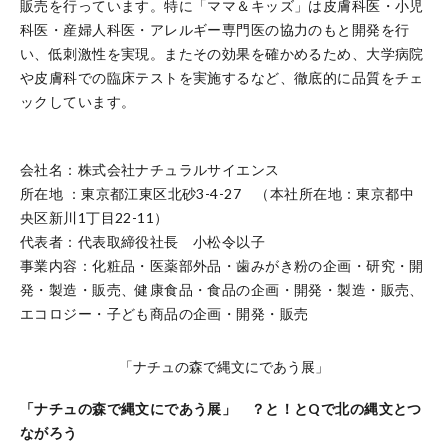
販売を⾏っています。特に「ママ＆キッズ」は⽪膚科医・⼩児
科医・産婦⼈科医・アレルギー専門医の協⼒のもと開発を⾏
い、低刺激性を実現。またその効果を確かめるため、⼤学病院
や⽪膚科での臨床テストを実施するなど、徹底的に品質をチェ
ックしています。
会社名：株式会社ナチュラルサイエンス
所在地 ：東京都江東区北砂3-4-27 （本社所在地：東京都中
央区新川1丁目22-11）
代表者：代表取締役社長 小松令以子
事業内容：化粧品・医薬部外品・歯みがき粉の企画・研究・開
発・製造・販売、健康食品・食品の企画・開発・製造・販売、
エコロジー・子ども商品の企画・開発・販売
「ナチュの森で縄文にであう展」
「ナチュの森で縄文にであう展」 ？と！とQで北の縄文とつ
ながろう