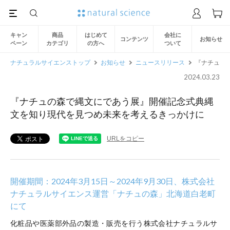
キャン
商品
はじめて
会社に
コンテンツ
お知らせ
ペーン
カテゴリ
の方へ
ついて
ナチュラルサイエンストップ
お知らせ
ニュースリリース
『ナチュの
2024.03.23
『ナチュの森で縄文にであう展』開催記念式典縄
文を知り現代を見つめ未来を考えるきっかけに
URLをコピー
開催期間：2024年3月15日～2024年9月30日、株式会社
ナチュラルサイエンス運営「ナチュの森」北海道白老町
にて
化粧品や医薬部外品の製造・販売を行う株式会社ナチュラルサ