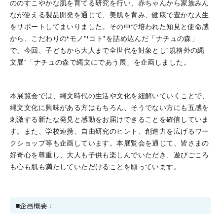
ののすこやかな肌を育てる研究を行い、赤ちゃんから家族みん
なが使える製品開発を通じて、美肌を育み、健康で豊かな人生
をサポートしてまいりました。その中で培われた知見と使命感
から、こだわりの❛モノ❜❛コト❜を詰め込んだ「ナチュの森」
で、今回、子どもから大人まで全世代を対象とし"規格外の縄
文展"「ナチュの森で縄文にであう展」を企画しました。
本展覧会では、縄文時代の生活や文化を紐解いていくことで、
縄文文化に興味がある方はもちろん、そうでない方にも五感を
刺激する新たな発見と感動をお届けできることを確信していま
す。また、学校連携、自由研究のヒント、創造力を広げるワー
クショップ等も企画しています。本展覧会を通じて、皆さまの
好奇心を尊重し、大人も子供も楽しんでいただき、遊びごころ
も心も肌も満たしていただけることを願っています。
■企画概要：