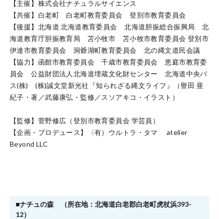
【主催】株式会社ナチュラルサイエンス
【共催】白老町 白老町教育委員会 登別市教育委員会
【後援】北海道 北海道教育委員会 北海道胆振総合振興局 北
海道教育庁胆振教育局 苫小牧市 苫小牧市教育委員会 登別市
伊達市教育委員会 洞爺湖町教育委員会 北の縄文道民会議
【協力】函館市教育委員会 千歳市教育委員会 恵庭市教育委
員会 公益財団法人北海道埋蔵文化財センター 北海道中央バ
ス(株) (株)誠文堂新光社『知られざる縄文ライフ』（譽田 亜
紀子・著／武藤康弘・監修／スソアキコ・イラスト）
【監修】菅野修広（登別市教育委員会 学芸員）
【企画・プロデュース】〈有）ウルトラ・タマ atelier
Beyond LLC
■ナチュの森 （所在地：北海道白老郡白老町虎杖浜393-
12）