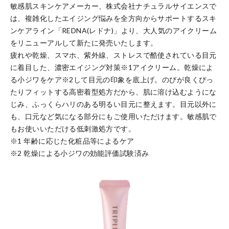
敏感肌スキンケアメーカー、株式会社ナチュラルサイエンスで
は、複雑化したエイジング悩みを全方向からサポートするスキ
ンケアライン「REDNA(レドナ)」より、大人気のアイクリーム
をリニューアルして新たに発売いたします。
疲れや乾燥、スマホ、紫外線、ストレスで酷使されている目元
に着目した、濃密エイジング対策※1アイクリーム。乾燥によ
る小ジワをケア※2して目元の印象を底上げ。のびが良くぴっ
たりフィットする高密着型処方だから、肌に溶け込むようにな
じみ、ふっくらハリのある明るい目元に整えます。目元以外に
も、口元など気になる部分にもご使用いただけます。敏感肌で
もお使いいただける低刺激処方です。
※1 年齢に応じた化粧品等によるケア
※2 乾燥による小ジワの効能評価試験済み