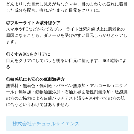
どんよりした目元に見えがちなクマや、目のまわりの疲れに着目
した成分を配合。疲れがたまった目元をクリアに。
◎ブルーライト＆紫外線ケア
スマホやPCなどからでるブルーライトは紫外線以上に肌老化の
原因になることも。ダメージを受けやすい目元しっかりとケアし
ます。
◎くすみ※3をクリアに
目元をクリアにしてパッと明るい目元に整えます。※3 乾燥によ
る
◎敏感肌にも安心の低刺激処方
無香料・無着色・低刺激・パラベン無添加・アルコール（エタノ
ール）無添加・鉱物油無添加・石油系界面活性剤無添加・敏感肌
の方のご協力による皮膚パッチテスト済※4 ※4すべての方の肌
に合うというわけではありません
株式会社ナチュラルサイエンス