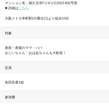
マンション名：南久宝寺F U K U E2023 802号室
▶︎詳細は
こちら
大阪メトロ本町駅(15番出口)より徒歩10分
対象
産前・産後のママ・パパ
おじいちゃん・おばあちゃんも大歓迎！
定員
各回先着1組
参加費