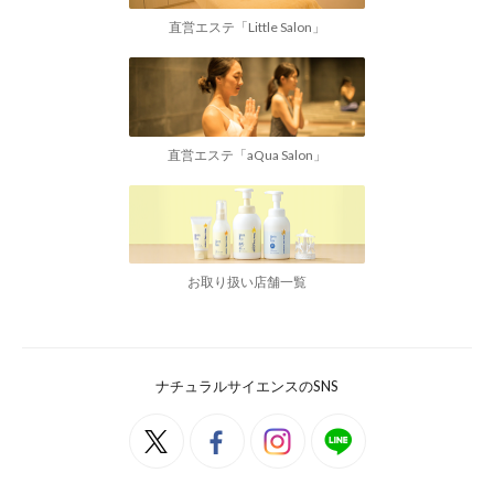
直営エステ「Little Salon」
直営エステ「aQua Salon」
お取り扱い店舗一覧
ナチュラルサイエンスのSNS