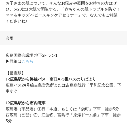
お子さまの肌について、そんなお悩みや疑問をお持ちの方はぜ
ひ、5/23(土) 大阪で開催する、「赤ちゃんの肌トラブルを防ぐ！
ママ＆キッズ ベビースキンケアセミナー」で、なんでもご相談
くださいね♪
会場
広島国際会議場 地下
2F
ラン
1
▶︎詳細は
こちら
【最寄駅】
JR広島駅から路線バス 南口A-3番バスのりばより
広島バス24号線吉島営業所または吉島病院行「平和記念公園」下
車すぐ
JR広島駅から市内電車
広島港（宇品港）①行「本通」もしくは「袋町」下車 徒歩5分
西広島（己斐）②、江波⑥、宮島行「原爆ドーム前」下車 徒歩
5分