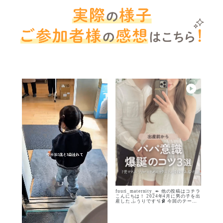
P
l
a
y
V
i
d
e
o
fuuri_maternity_↞ 他の投稿はコチラ
こんにちは！ 2024年4月に男の子を出
産した ふうりです🫧🩰 今回のテーマ
は… ────🌿──── 出産前に知ってお
きたい 育児を学ぶ大切さ ───────
🕊️─ 初めての育児って わからないこと
だらけだよね。 「沐浴ってどうやる