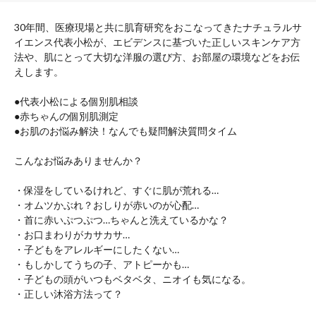
30年間、医療現場と共に肌育研究をおこなってきたナチュラルサ
イエンス代表小松が、エビデンスに基づいた正しいスキンケア方
法や、肌にとって大切な洋服の選び方、お部屋の環境などをお伝
えします。
●代表小松による個別肌相談
●赤ちゃんの個別肌測定
●お肌のお悩み解決！なんでも疑問解決質問タイム
こんなお悩みありませんか？
・保湿をしているけれど、すぐに肌が荒れる…
・オムツかぶれ？おしりが赤いのが心配…
・首に赤いぷつぷつ…ちゃんと洗えているかな？
・お口まわりがカサカサ…
・子どもをアレルギーにしたくない…
・もしかしてうちの子、アトピーかも…
・子どもの頭がいつもベタベタ、ニオイも気になる。
・正しい沐浴方法って？