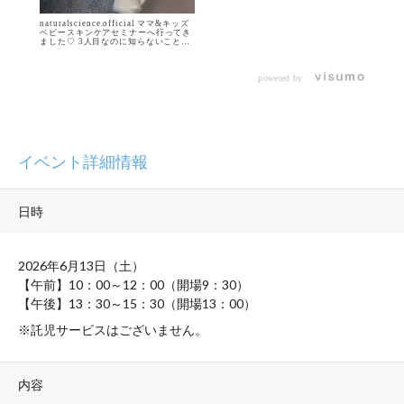
の？」 「赤ちゃんのお肌ケアは？」
「ちゃんとできるかな…」 そんな不安
を感じることもあるはず。 でも、出産
naturalscience.official ママ&キッズ
前に 少しでもイメージができているだ
ベビースキンケアセミナーへ行ってき
けで 産後の安心感は全然違う🫧 特に
ました♡ 3人目なのに知らないことば
パパは 体の変化がないぶん 育児の実
かりで... 本当に勉強になりました✍️🥹
感が湧きにくいことも。 だからこそ
私は服を着させすぎてたかもしれない
出産前から一緒に学んでおくことで 育
ということ。 自分と同じ感覚で赤ちゃ
児を“自分ごと”として イメージしやす
んの温度を調節せずに 通気性がいいお
powered by
くなるよ🤍 ママ&キッズのベビースキ
洋服や、蒸れないような気配りをして
ンケアセミナーでは 医療機関協力のも
いこうと思いました🙏 また、末っ子は
と研究して得た知見をもとに 沐浴や保
3人の中で一番乾燥肌で、 まぁしょう
湿、赤ちゃんのお肌について 実践を交
がないかなと適度に手を抜きながら保
えながらわかりやすく学べるよ✨ 実際
湿していたのだけど、セミナーを受け
に沐浴のやり方を見ながら学べるから
てからは朝晩しっかりと時間をかけて
「こうやるんだ！」とイメージしやす
全身保湿する時間を作ったら 1週間で
くて 出産前の予習にもぴったり🩰 さ
本当に変わりました🥺🤍 ほぼ毎月全国
イベント詳細情報
らに、月齢によるお肌の違いも 丁寧に
各地で行っているようなので ぜひ機会
教えてくれるから 「だからスキンケア
があればストーリーのリンクから行っ
を変えるんだ」と すごく腑に落ちたよ
てみてください🏃♀️♡ pr #ナチュラル
🫧 「こういう肌着やベビー服は避けた
サイエンス #ママアンドキッズ #ベビ
方がいい」など 初めて知ることもたく
ースキンケアセミナー #出産準備セミ
さんあって とても勉強になった✨ プレ
ナー #プレママパパセミナー
日時
ママさんはもちろん プレパパさんと一
緒に参加すれば 育児のイメージを共有
するきっかけにもなるよ🌷 気になる方
は ぜひチェックしてみてね🤍
naturalscience.official 𓈒𓏸 𓂃◌𓈒𓐍 𓂃
𓈒𓏸𓂃𓈒𓏸 𓐍 𓂃 𓈒𓏸 fuuri_maternity_ この
2026年6月13日（土）
アカウントでは 1歳児ふーたんを育児
中のふうりが 妊娠中から知りたかった
【午前】
10
：
00
～
12
：
00（
開場
9
：
30
）
情報を わかりやすくまとめていますꕥ
初めての育児はわからないことだらけ
【午後】
13
：
30
～
15
：
30（
開場
13
：
00）
🥺 そんな時の“ちょっと安心できる場
所”になりますように🫧 フォロー・い
いねとても嬉しいです𖤐˒˒, PR #ナチ
※託児サービスはございません。
ュラルサイエンス #ママアンドキッズ
#ベビースキンケアセミナー #出産準
備セミナー #プレママパパセミナー
内容