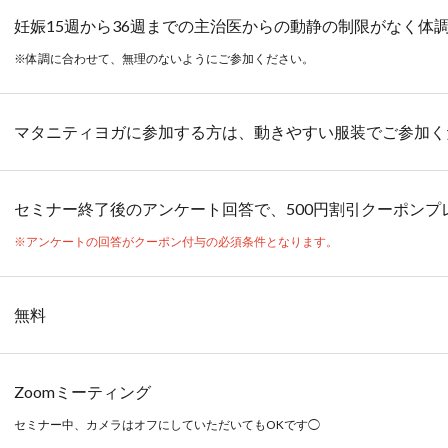
妊娠
15
週から
36
週までの主治医からの動静の制限がなく体
※体調に合わせて、無理のないようにご参加ください。
マタニティヨガに参加する方は、動きやすい服装でご参加く
セミナー終了後のアンケート回答で、500円割引クーポンプ
※アンケートの回答がクーポン付与の必須条件となります。
無料
Zoomミーティング
セミナー中、カメラはオフにしていただいても
OK
です
◯